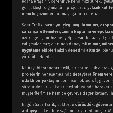
adına araştırır, öğrenir ve kendimizi sürekli geliş
gerçekleştirdiğimiz tüm projelerde
yüksek kalite
ömürlü çözümler
sunmayı garanti ederiz.
Saer Trafik, başta
yol çizgi uygulamaları, otopar
saha işaretlemeleri, zemin kaplama ve epoksi 
üzere geniş bir hizmet yelpazesinde faaliyet gö
çalışmalarımız; alanında deneyimli
mimar, mühe
uygulama ekiplerimizin denetimi altında
, planl
yürütülmektedir.
Kaliteyi bir standart değil, bir zorunluluk olarak
projelerin her aşamasında
detaylara önem veren
odaklı bir yaklaşım
benimsemektedir. İş güvenliği
sürdürülebilirlik ilkeleri doğrultusunda hareket
müşterilerimize hem de çevreye değer katmayı h
Bugün Saer Trafik, sektörde
dürüstlük, güvenilir
anlayışı
ile kendine sağlam bir yer edinmiştir. Mü