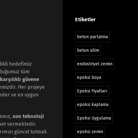
Etiketler
beton parlatma
beton silim
ikli hedefimiz
endüstriyel zemin
nduğumuz tüm
epoksi boya
karşılıklı güvene
emizdir. Her projeye
Epoksi Fiyatları
z eder ve en uygun
epoksi kaplama
mamız,
son teknoloji
Epoksi Uygulama
et vermektedir.
arımızı güncel tutmak
epoksi zemin