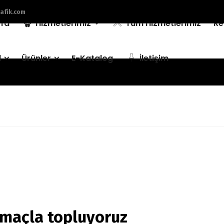
afik.com
fa
Hizmetlerimiz
Tüm Hizmetlerimiz
Re
l
Ürünler
E-Katalog
İletişim
 amaçla topluyoruz