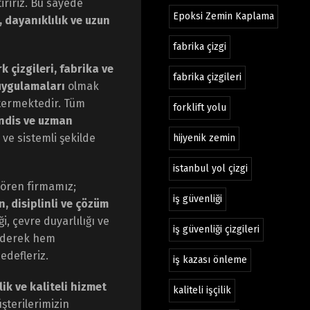
tiririz. Bu sayede
Epoksi Zemin Kaplama
, dayanıklılık ve uzun
fabrika çizgi
k çizgileri, fabrika ve
fabrika çizgileri
uygulamaları
olmak
stermektedir. Tüm
forklift yolu
ndis ve uzman
ı ve sistemli şekilde
hijyenik zemin
istanbul yol çizgi
 gören firmamız;
iş güvenliği
, disiplinli ve çözüm
, çevre duyarlılığı ve
iş güvenliği çizgileri
 ederek hem
edefleriz.
iş kazası önleme
lik ve kaliteli hizmet
kaliteli işçilik
şterilerimizin