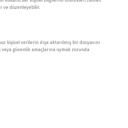
m kullanıcılar kişisel bilgilerini istedikleri zaman
ir ve düzenleyebilir.
z kişisel verilerin dışa aktarılmış bir dosyasını
yasal veya güvenlik amaçlarına uymak zorunda