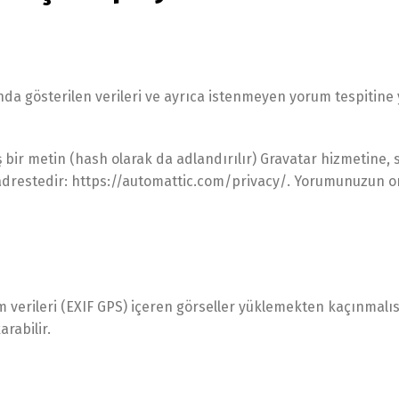
a gösterilen verileri ve ayrıca istenmeyen yorum tespitine y
bir metin (hash olarak da adlandırılır) Gravatar hizmetine, s
sı şu adrestedir: https://automattic.com/privacy/. Yorumunuz
verileri (EXIF GPS) içeren görseller yüklemekten kaçınmalısın
rabilir.