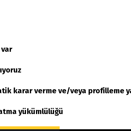
 var
lıyoruz
matik karar verme ve/veya profilleme 
latma yükümlülüğü