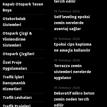
tercih edilir
Kapalı Otopark Tavan
Boya
19 Temmuz 2026
Self leveling epoksi
Otokorkuluk
zemin nerelerde
Sistemleri
avantaj sağlar
Otopark Çizgi &
Yönlendirme
19 Temmuz 2026
Epoksi cips kaplama
Sistemleri
ne amaçla kullanılır
Otopark Çizgileri
19 Temmuz 2026
Özel Proje
Terrazzo zemin
Uygulamaları
sistemleri nerelerde
Trafik İşleri
uygulanır
Danışmanlık
19 Temmuz 2026
Hizmetleri
Dekoratif mikro beton
Trafik Levhaları
zemin neden tercih
edilir
Trafik Projeleri