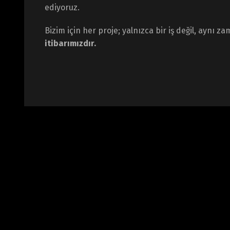
ediyoruz.
Bizim için her proje; yalnızca bir iş değil, aynı 
itibarımızdır.