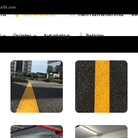
afik.com
fa
Hizmetlerimiz
Tüm Hizmetlerimiz
Re
l
Ürünler
E-Katalog
İletişim