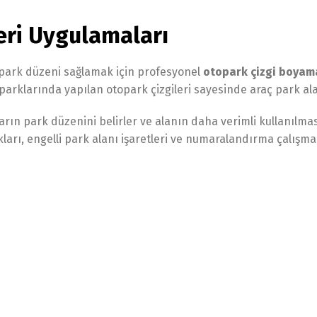
leri Uygulamaları
i park düzeni sağlamak için profesyonel
otopark çizgi boyama
arklarında yapılan otopark çizgileri sayesinde araç park alanl
arın park düzenini belirler ve alanın daha verimli kullanılmas
ları, engelli park alanı işaretleri ve numaralandırma çalışm