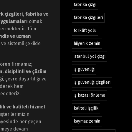
fabrika çizgi
k çizgileri, fabrika ve
fabrika çizgileri
uygulamaları
olmak
stermektedir. Tüm
forklift yolu
ndis ve uzman
ı ve sistemli şekilde
hijyenik zemin
istanbul yol çizgi
 gören firmamız;
iş güvenliği
, disiplinli ve çözüm
, çevre duyarlılığı ve
iş güvenliği çizgileri
 ederek hem
edefleriz.
iş kazası önleme
lik ve kaliteli hizmet
kaliteli işçilik
şterilerimizin
sayesinde her geçen
kaymaz zemin
ermeye devam