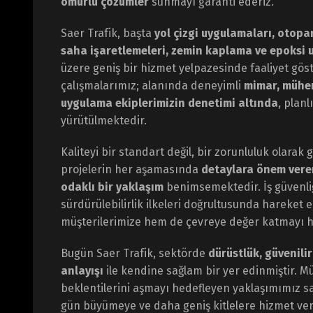
ömürlü çözümler
sunmayı garanti ederiz.
Saer Trafik, başta
yol çizgi uygulamaları, otopar
saha işaretlemeleri, zemin kaplama ve epoksi 
üzere geniş bir hizmet yelpazesinde faaliyet gö
çalışmalarımız; alanında deneyimli
mimar, mühe
uygulama ekiplerimizin denetimi altında
, planl
yürütülmektedir.
Kaliteyi bir standart değil, bir zorunluluk olarak
projelerin her aşamasında
detaylara önem veren
odaklı bir yaklaşım
benimsemektedir. İş güvenliği
sürdürülebilirlik ilkeleri doğrultusunda hareket
müşterilerimize hem de çevreye değer katmayı h
Bugün Saer Trafik, sektörde
dürüstlük, güvenilir
anlayışı
ile kendine sağlam bir yer edinmiştir. Mü
beklentilerini aşmayı hedefleyen yaklaşımımız 
gün büyümeye ve daha geniş kitlelere hizmet v