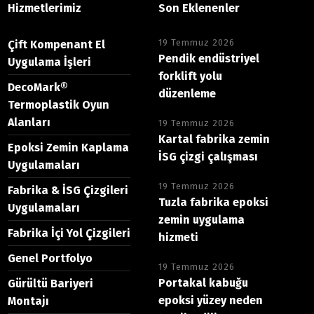
Hizmetlerimiz
Son Eklenenler
19 Temmuz 2026
Çift Kompenant El
Pendik endüstriyel
Uygulama İşleri
forklift yolu
DecoMark®
düzenleme
Termoplastik Oyun
Alanları
19 Temmuz 2026
Kartal fabrika zemin
Epoksi Zemin Kaplama
İSG çizgi çalışması
Uygulamaları
19 Temmuz 2026
Fabrika & İSG Çizgileri
Tuzla fabrika epoksi
Uygulamaları
zemin uygulama
Fabrika İçi Yol Çizgileri
hizmeti
Genel Portfolyo
19 Temmuz 2026
Portakal kabuğu
Gürültü Bariyeri
epoksi yüzey neden
Montajı