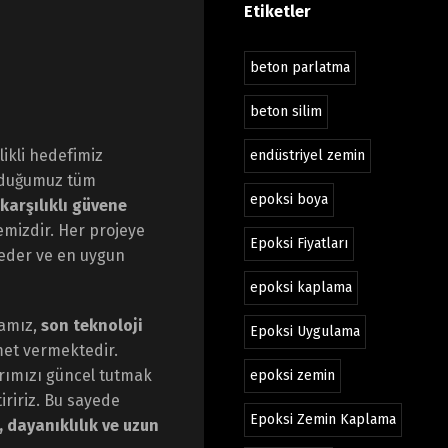
Etiketler
beton parlatma
beton silim
ikli hedefimiz
endüstriyel zemin
nduğumuz tüm
epoksi boya
karşılıklı güvene
emizdir. Her projeye
Epoksi Fiyatları
z eder ve en uygun
epoksi kaplama
mamız,
son teknoloji
Epoksi Uygulama
et vermektedir.
arımızı güncel tutmak
epoksi zemin
tiririz. Bu sayede
Epoksi Zemin Kaplama
, dayanıklılık ve uzun