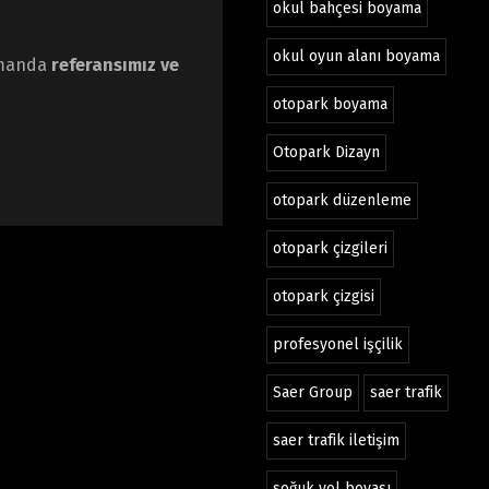
okul bahçesi boyama
okul oyun alanı boyama
zamanda
referansımız ve
otopark boyama
Otopark Dizayn
otopark düzenleme
otopark çizgileri
otopark çizgisi
profesyonel işçilik
Saer Group
saer trafik
saer trafik iletişim
soğuk yol boyası