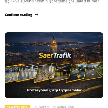
işçilik ve güvenilir zemin işaretleme çözümleri burada.
Continue reading
by
kerem
in
Genel Blog
19 MAYIS 2026