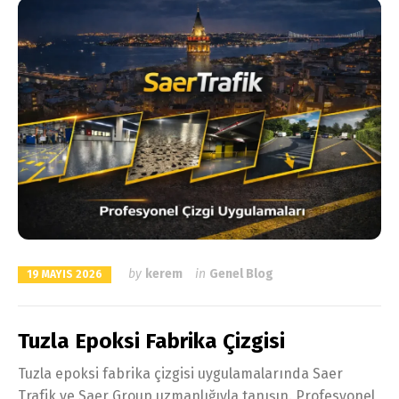
by
kerem
in
Genel Blog
19 MAYIS 2026
Tuzla Epoksi Fabrika Çizgisi
Tuzla epoksi fabrika çizgisi uygulamalarında Saer
Trafik ve Saer Group uzmanlığıyla tanışın. Profesyonel