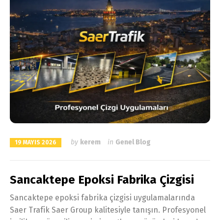
by
kerem
in
Genel Blog
19 MAYIS 2026
Sancaktepe Epoksi Fabrika Çizgisi
Sancaktepe epoksi fabrika çizgisi uygulamalarında
Saer Trafik Saer Group kalitesiyle tanışın. Profesyonel