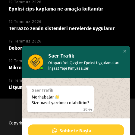
19 Temmuz 2026
Epoksi cips kaplama ne amaçla kullanılır
19 Temmuz 2026
Terrazzo zemin sistemleri nerelerde uygulanır
19 Temmuz 2026
Dekoratif mikro beton zemin neden tercih edilir
Saer Trafik
19 Temmuz 2026
Otopark Yol Çizgi ve Epoksi Uygulamaları
Mikro beton kaplama hangi alanlarda kullanılır
İnşaat Yapı Kimyasalları
19 Temmuz 2026
Lityum silikat ile beton parlatma nasıl yapılır
Saer Trafik
Merhabalar
Size nasıl yardımcı olabilirim?
20:44
Copyright © 2022
saertrafik
, Tüm hakları Saklıdır
Sohbete Başla