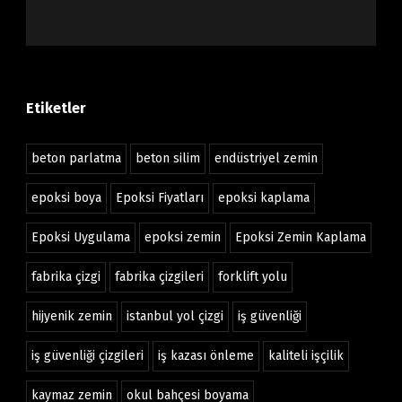
Etiketler
beton parlatma
beton silim
endüstriyel zemin
epoksi boya
Epoksi Fiyatları
epoksi kaplama
Epoksi Uygulama
epoksi zemin
Epoksi Zemin Kaplama
fabrika çizgi
fabrika çizgileri
forklift yolu
hijyenik zemin
istanbul yol çizgi
iş güvenliği
iş güvenliği çizgileri
iş kazası önleme
kaliteli işçilik
kaymaz zemin
okul bahçesi boyama