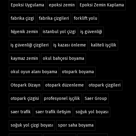
Epoksi Uygulama
epoksi zemin
Epoksi Zemin Kaplama
fabrika çizgi
fabrika çizgileri
forklift yolu
hijyenik zemin
istanbul yol çizgi
iş güvenliği
iş güvenliği çizgileri
iş kazası önleme
kaliteli işçilik
kaymaz zemin
okul bahçesi boyama
okul oyun alanı boyama
otopark boyama
Otopark Dizayn
otopark düzenleme
otopark çizgileri
otopark çizgisi
profesyonel işçilik
Saer Group
saer trafik
saer trafik iletişim
soğuk yol boyası
soğuk yol çizgi boyası
spor saha boyama