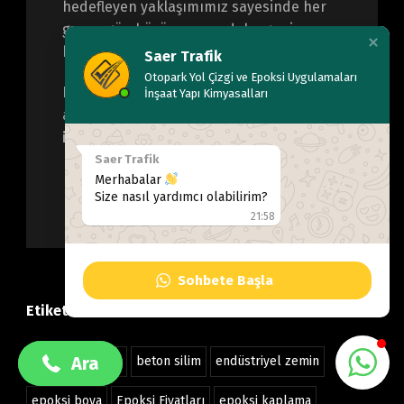
hedefleyen yaklaşımımız sayesinde her
geçen gün büyümeye ve daha geniş
kitlelere hizmet vermeye devam ediyoruz.
Saer Trafik
Otopark Yol Çizgi ve Epoksi Uygulamaları
Bizim için her proje; yalnızca bir iş değil,
İnşaat Yapı Kimyasalları
aynı zamanda
referansımız ve
itibarımızdır.
Saer Trafik
Merhabalar
Size nasıl yardımcı olabilirim?
21:58
Sohbete Başla
+90 532 489 38 55
+90 532 489 38 55
Etiketler
Ara
Ara
beton parlatma
beton silim
endüstriyel zemin
epoksi boya
Epoksi Fiyatları
epoksi kaplama