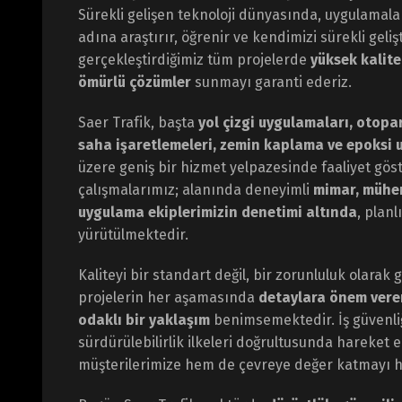
Sürekli gelişen teknoloji dünyasında, uygulamal
adına araştırır, öğrenir ve kendimizi sürekli geliş
gerçekleştirdiğimiz tüm projelerde
yüksek kalite
ömürlü çözümler
sunmayı garanti ederiz.
Saer Trafik, başta
yol çizgi uygulamaları, otopar
saha işaretlemeleri, zemin kaplama ve epoksi 
üzere geniş bir hizmet yelpazesinde faaliyet gö
çalışmalarımız; alanında deneyimli
mimar, mühe
uygulama ekiplerimizin denetimi altında
, planl
yürütülmektedir.
Kaliteyi bir standart değil, bir zorunluluk olarak
projelerin her aşamasında
detaylara önem veren
odaklı bir yaklaşım
benimsemektedir. İş güvenliği
sürdürülebilirlik ilkeleri doğrultusunda hareket
müşterilerimize hem de çevreye değer katmayı h