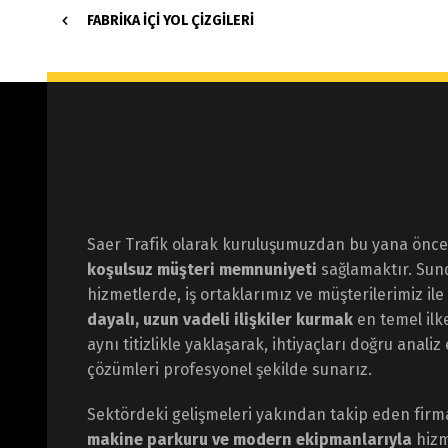
FABRIKA İÇI YOL ÇIZGILERI
Saer Trafik olarak kuruluşumuzdan bu yana öncel
koşulsuz müşteri memnuniyeti
sağlamaktır. Su
hizmetlerde, iş ortaklarımız ve müşterilerimiz ile
dayalı, uzun vadeli ilişkiler kurmak
en temel ilk
aynı titizlikle yaklaşarak, ihtiyaçları doğru anali
çözümleri profesyonel şekilde sunarız.
Sektördeki gelişmeleri yakından takip eden fir
makine parkuru ve modern ekipmanlarıyla
hizm