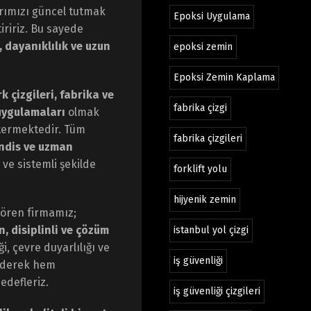
arımızı güncel tutmak
Epoksi Uygulama
tiririz. Bu sayede
, dayanıklılık ve uzun
epoksi zemin
Epoksi Zemin Kaplama
k çizgileri, fabrika ve
fabrika çizgi
uygulamaları
olmak
stermektedir. Tüm
fabrika çizgileri
ndis ve uzman
ı ve sistemli şekilde
forklift yolu
hijyenik zemin
 gören firmamız;
, disiplinli ve çözüm
istanbul yol çizgi
, çevre duyarlılığı ve
iş güvenliği
 ederek hem
edefleriz.
iş güvenliği çizgileri