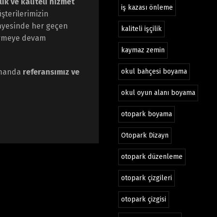
lik ve kaliteli hizmet
iş kazası önleme
şterilerimizin
sayesinde her geçen
kaliteli işçilik
ermeye devam
kaymaz zemin
zamanda
referansımız ve
okul bahçesi boyama
okul oyun alanı boyama
otopark boyama
Otopark Dizayn
otopark düzenleme
otopark çizgileri
otopark çizgisi