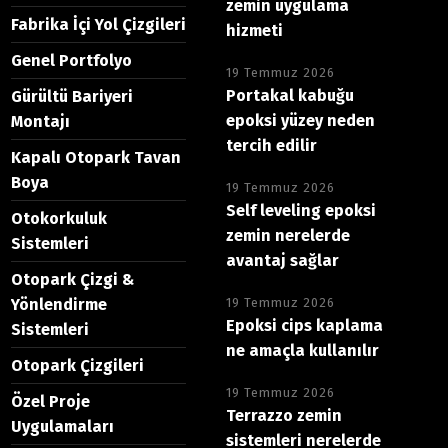
zemin uygulama
Fabrika İçi Yol Çizgileri
hizmeti
Genel Portfolyo
19 Temmuz 2026
Portakal kabuğu
Gürültü Bariyeri
epoksi yüzey neden
Montajı
tercih edilir
Kapalı Otopark Tavan
Boya
19 Temmuz 2026
Self leveling epoksi
Otokorkuluk
zemin nerelerde
Sistemleri
avantaj sağlar
Otopark Çizgi &
Yönlendirme
19 Temmuz 2026
Epoksi cips kaplama
Sistemleri
ne amaçla kullanılır
Otopark Çizgileri
19 Temmuz 2026
Özel Proje
Terrazzo zemin
Uygulamaları
sistemleri nerelerde