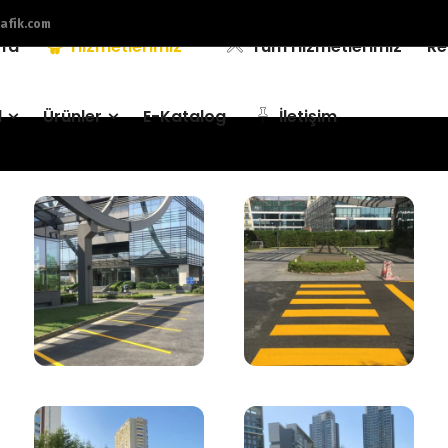
afik.com
fa
Hizmetlerimiz
Tüm Hizmetlerimiz
Re
l
Ürünler
E-Katalog
İletişim