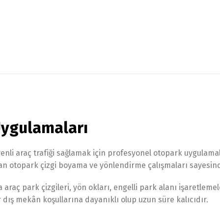
Uygulamaları
venli araç trafiği sağlamak için profesyonel otopark uygulam
lan otopark çizgi boyama ve yönlendirme çalışmaları sayesinde
raç park çizgileri, yön okları, engelli park alanı işaretlemel
 dış mekân koşullarına dayanıklı olup uzun süre kalıcıdır.