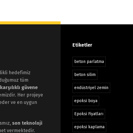
Etiketler
beton parlatma
ikli hedefimiz
beton silim
nduğumuz tüm
karşılıklı güvene
endüstriyel zemin
emizdir. Her projeye
epoksi boya
z eder ve en uygun
Epoksi Fiyatları
mamız,
son teknoloji
epoksi kaplama
et vermektedir.