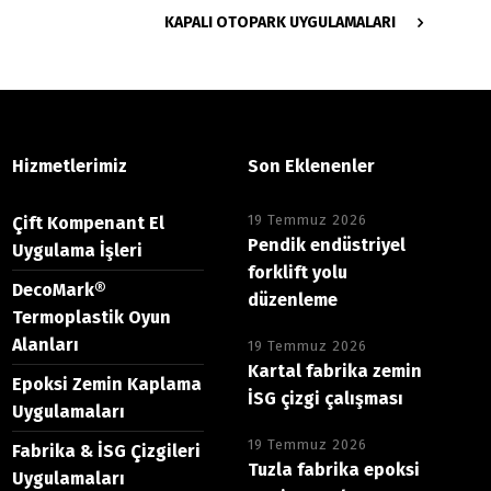
KAPALI OTOPARK UYGULAMALARI
Hizmetlerimiz
Son Eklenenler
19 Temmuz 2026
Çift Kompenant El
Pendik endüstriyel
Uygulama İşleri
forklift yolu
DecoMark®
düzenleme
Termoplastik Oyun
Alanları
19 Temmuz 2026
Kartal fabrika zemin
Epoksi Zemin Kaplama
İSG çizgi çalışması
Uygulamaları
19 Temmuz 2026
Fabrika & İSG Çizgileri
Tuzla fabrika epoksi
Uygulamaları