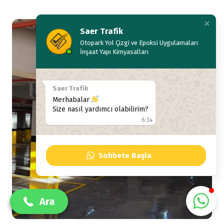
Saer Trafik
Otopark Yol Çizgi ve Epoksi Uygulamaları
İnşaat Yapı Kimyasalları
Saer Trafik
Merhabalar
Size nasıl yardımcı olabilirim?
6:34
Sohbete Başla
+90 532 489 38 55
+90 532 489 38 55
Ara
Ara