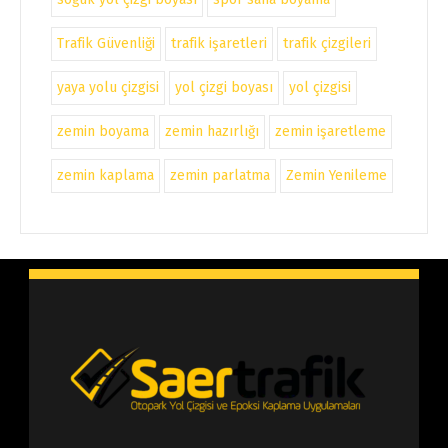
Trafik Güvenliği
trafik işaretleri
trafik çizgileri
yaya yolu çizgisi
yol çizgi boyası
yol çizgisi
zemin boyama
zemin hazırlığı
zemin işaretleme
zemin kaplama
zemin parlatma
Zemin Yenileme