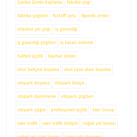
Epoksi Zemin Kaplama
fabrika çizgi
fabrika çizgileri
forklift yolu
hijyenik zemin
istanbul yol çizgi
iş güvenliği
iş güvenliği çizgileri
iş kazası önleme
kaliteli işçilik
kaymaz zemin
okul bahçesi boyama
okul oyun alanı boyama
otopark boyama
Otopark Dizayn
otopark düzenleme
otopark çizgileri
otopark çizgisi
profesyonel işçilik
Saer Group
saer trafik
saer trafik iletişim
soğuk yol boyası
soğuk yol çizgi boyası
spor saha boyama