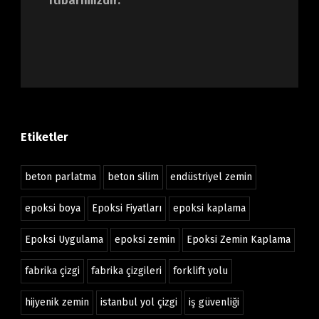
itibarımızdır.
Etiketler
beton parlatma
beton silim
endüstriyel zemin
epoksi boya
Epoksi Fiyatları
epoksi kaplama
Epoksi Uygulama
epoksi zemin
Epoksi Zemin Kaplama
fabrika çizgi
fabrika çizgileri
forklift yolu
hijyenik zemin
istanbul yol çizgi
iş güvenliği