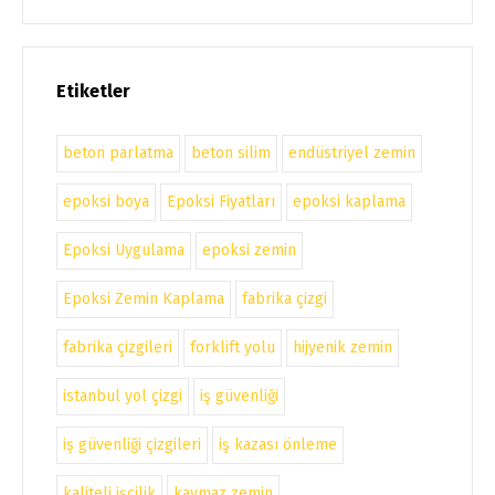
Etiketler
beton parlatma
beton silim
endüstriyel zemin
epoksi boya
Epoksi Fiyatları
epoksi kaplama
Epoksi Uygulama
epoksi zemin
Epoksi Zemin Kaplama
fabrika çizgi
fabrika çizgileri
forklift yolu
hijyenik zemin
istanbul yol çizgi
iş güvenliği
iş güvenliği çizgileri
iş kazası önleme
kaliteli işçilik
kaymaz zemin