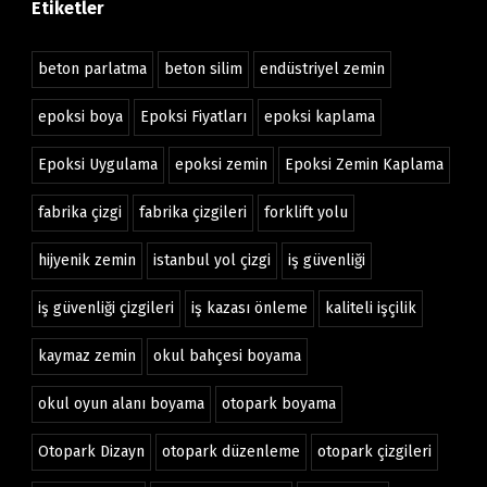
Etiketler
beton parlatma
beton silim
endüstriyel zemin
epoksi boya
Epoksi Fiyatları
epoksi kaplama
Epoksi Uygulama
epoksi zemin
Epoksi Zemin Kaplama
fabrika çizgi
fabrika çizgileri
forklift yolu
hijyenik zemin
istanbul yol çizgi
iş güvenliği
iş güvenliği çizgileri
iş kazası önleme
kaliteli işçilik
kaymaz zemin
okul bahçesi boyama
okul oyun alanı boyama
otopark boyama
Otopark Dizayn
otopark düzenleme
otopark çizgileri