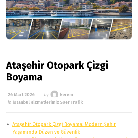
Ataşehir Otopark Çizgi
Boyama
26 Mart 2026
by
kerem
in
İstanbul Hizmetlerimiz Saer Trafik
Ataşehir Otopark Çizgi Boyama: Modern Şehir
Yaşamında Düzen ve Güvenlik