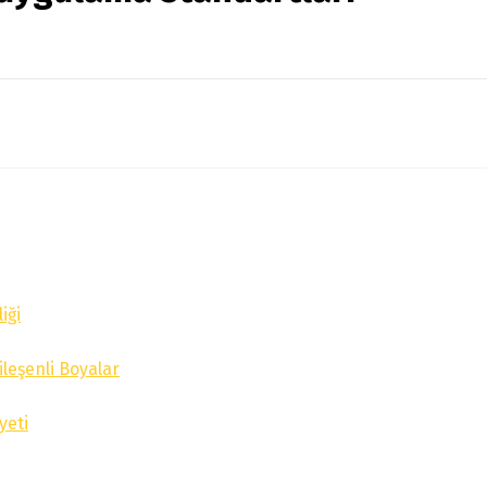
iği
ileşenli Boyalar
yeti