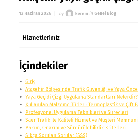
13 Haziran 2026
by
kerem
in
Genel Blog
Hizmetlerimiz
İçindekiler
Giriş
Ataşehir Bölgesinde Trafik Güvenliği ve Yaya Öncel
Yaya Geçidi Çizgi Uygulama Standartları Nelerdir?
Kullanılan Malzeme Türleri: Termoplastik ve Çift B
Profesyonel Uygulama Teknikleri ve Süreçleri
Saer Trafik ile Kaliteli Hizmet ve Müşteri Memnuni
Bakım, Onarım ve Sürdürülebilirlik Kriterleri
Sıkça Sorulan Sorular (SSS)