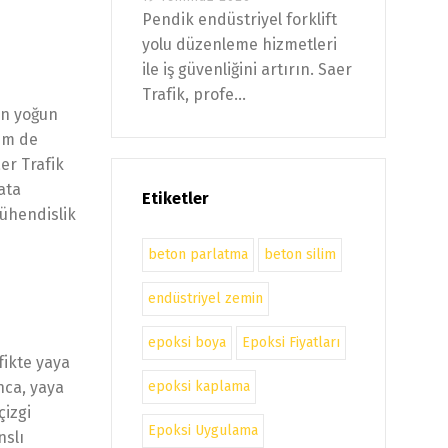
Pendik endüstriyel forklift
yolu düzenleme hizmetleri
ile iş güvenliğini artırın. Saer
Trafik, profe...
in yoğun
hem de
er Trafik
ata
Etiketler
mühendislik
beton parlatma
beton silim
endüstriyel zemin
epoksi boya
Epoksi Fiyatları
fikte yaya
epoksi kaplama
nca, yaya
çizgi
Epoksi Uygulama
nslı