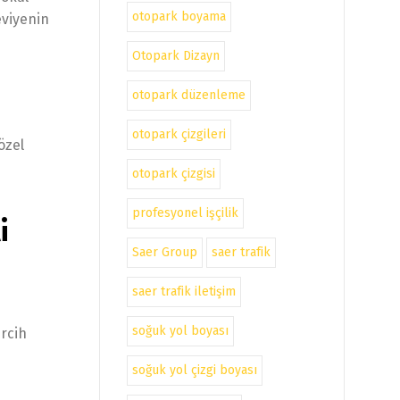
otopark boyama
eviyenin
Otopark Dizayn
otopark düzenleme
otopark çizgileri
özel
otopark çizgisi
profesyonel işçilik
i
Saer Group
saer trafik
saer trafik iletişim
soğuk yol boyası
ercih
soğuk yol çizgi boyası