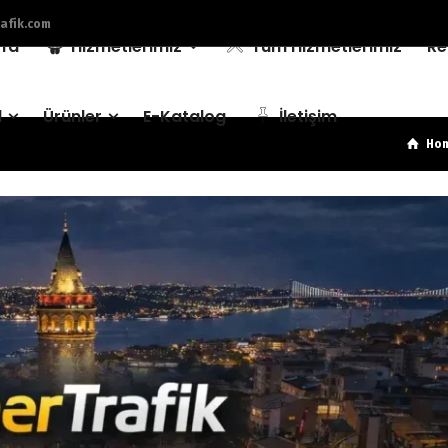
afik.com
fa
Hizmetlerimiz
Tüm Hizmetlerimiz
Re
l
Ürünler
E-Katalog
İletişim
Ho