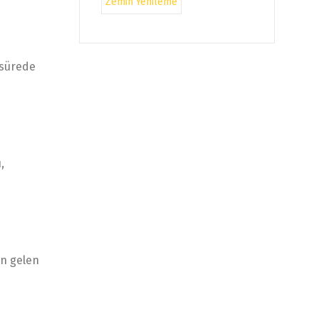
Zemin Yenileme
 sürede
,
an gelen