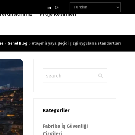
feranslarımız
Proje Resimleri
me
Genel Blog
Ataşehir yaya geçidi çizgi uygulama standartları
Kategoriler
Fabrika İş Güvenliği
Çizgileri