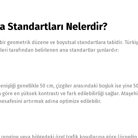
a Standartları Nelerdir?
rli bir geometrik düzene ve boyutsal standartlara tabidir. Türki
eri tarafından belirlenen ana standartlar şunlardır:
enişliği genellikle 50 cm, çizgiler arasındaki boşluk ise yine 5
 göre en yüksek kontrastı ve fark edilebilirliği sağlar. Ataşehi
 mesafesini artırmak adına optimize edilebilir.
 rengine veya bölgedeki özel trafik koşullarına göre (örneğin