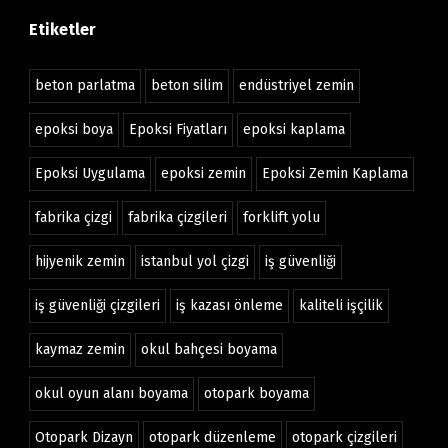
Etiketler
beton parlatma
beton silim
endüstriyel zemin
epoksi boya
Epoksi Fiyatları
epoksi kaplama
Epoksi Uygulama
epoksi zemin
Epoksi Zemin Kaplama
fabrika çizgi
fabrika çizgileri
forklift yolu
hijyenik zemin
istanbul yol çizgi
iş güvenliği
iş güvenliği çizgileri
iş kazası önleme
kaliteli işçilik
kaymaz zemin
okul bahçesi boyama
okul oyun alanı boyama
otopark boyama
Otopark Dizayn
otopark düzenleme
otopark çizgileri