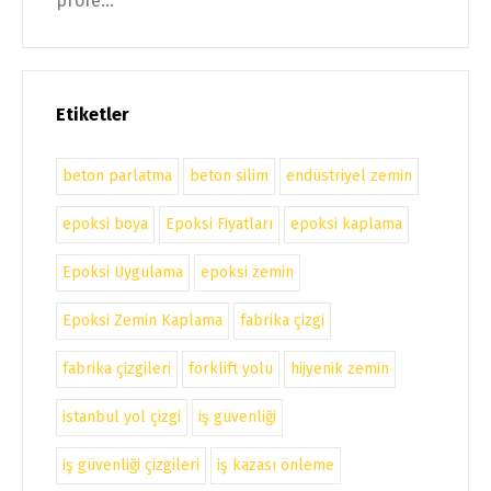
profe...
Etiketler
beton parlatma
beton silim
endüstriyel zemin
epoksi boya
Epoksi Fiyatları
epoksi kaplama
Epoksi Uygulama
epoksi zemin
Epoksi Zemin Kaplama
fabrika çizgi
fabrika çizgileri
forklift yolu
hijyenik zemin
istanbul yol çizgi
iş güvenliği
iş güvenliği çizgileri
iş kazası önleme