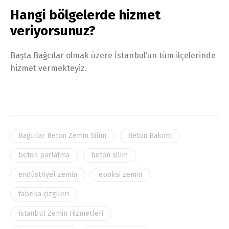
Hangi bölgelerde hizmet
veriyorsunuz?
Başta Bağcılar olmak üzere İstanbul’un tüm ilçelerinde
hizmet vermekteyiz.
Bağcılar Beton Zemin Silim
Beton Bakımı
beton parlatma
beton silim
endüstriyel zemin
epoksi zemin
fabrika çizgileri
İstanbul Zemin Hizmetleri