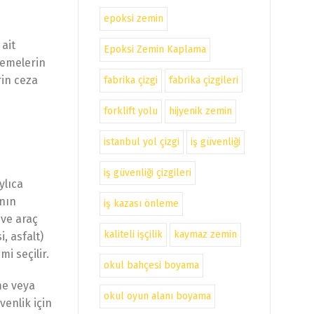
epoksi zemin
 ait
Epoksi Zemin Kaplama
lemelerin
rin ceza
fabrika çizgi
fabrika çizgileri
forklift yolu
hijyenik zemin
istanbul yol çizgi
iş güvenliği
iş güvenliği çizgileri
ylıca
anın
iş kazası önleme
 ve araç
kaliteli işçilik
kaymaz zemin
, asfalt)
i seçilir.
okul bahçesi boyama
me veya
okul oyun alanı boyama
enlik için