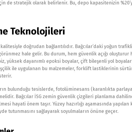
için de stratejik olarak belirlenir. Bu, depo kapasitenizin %20
e Teknolojileri
alitesiyle doğrudan bağlantılıdır. Bağcılar’daki yoğun trafikl
görünmez hale gelir. Bu durum, hem güvenlik açığı oluşturur
biz, yüksek dayanımlı epoksi boyalar, çift bileşenli yol boyalar
çilik ile uygulanan bu malzemeler, forklift lastiklerinin sür
terir.
ların bulunduğu tesislerde, fotolüminesans (karanlıkta parlay
lmelidir. Bağcılar İSG zemin güvenlik çizgileri planlama dahilin
rülmesi hayati önem taşır. Yüzey hazırlığı aşamasında yapıla
eyde tutunmasını sağlayarak soyulmaların önüne geçer.
mler