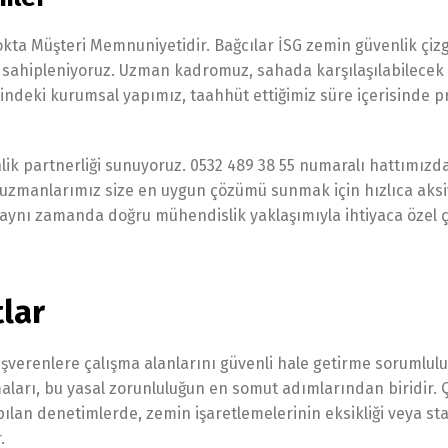
kta Müşteri Memnuniyetidir. Bağcılar İSG zemin güvenlik çizg
i sahipleniyoruz. Uzman kadromuz, sahada karşılaşılabilecek 
sindeki kurumsal yapımız, taahhüt ettiğimiz süre içerisinde p
nlik partnerliği sunuyoruz. 0532 489 38 55 numaralı hattımızd
uzmanlarımız size en uygun çözümü sunmak için hızlıca aksiy
, aynı zamanda doğru mühendislik yaklaşımıyla ihtiyaca özel
lar
, işverenlere çalışma alanlarını güvenli hale getirme sorumlulu
maları, bu yasal zorunluluğun en somut adımlarından biridir. 
pılan denetimlerde, zemin işaretlemelerinin eksikliği veya st
.