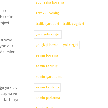
spor saha boyama
ileri
Trafik Güvenliği
her türlü
rojeyi
trafik işaretleri
trafik çizgileri
yaya yolu çizgisi
an veya
yol çizgi boyası
yol çizgisi
on alır.
 çözümler
zemin boyama
zemin hazırlığı
zemin işaretleme
zemin kaplama
ğu yükler.
Çalışma ve
zemin parlatma
andart dışı