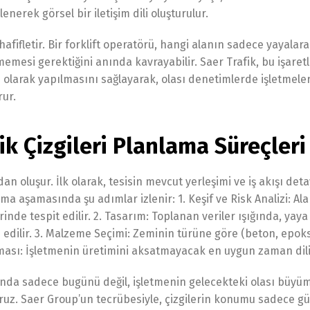
lenerek görsel bir iletişim dili oluşturulur.
afifletir. Bir forklift operatörü, hangi alanın sadece yayalara
emesi gerektiğini anında kavrayabilir. Saer Trafik, bu işaret
 olarak yapılmasını sağlayarak, olası denetimlerde işletmele
rur.
k Çizgileri Planlama Süreçleri
n oluşur. İlk olarak, tesisin mevcut yerleşimi ve iş akışı deta
ama aşamasında şu adımlar izlenir: 1. Keşif ve Risk Analizi: Al
rinde tespit edilir. 2. Tasarım: Toplanan veriler ışığında, yaya
edilir. 3. Malzeme Seçimi: Zeminin türüne göre (beton, epoksi
ası: İşletmenin üretimini aksatmayacak en uygun zaman dilim
ında sadece bugünü değil, işletmenin gelecekteki olası büyü
ruz. Saer Group’un tecrübesiyle, çizgilerin konumu sadece güv