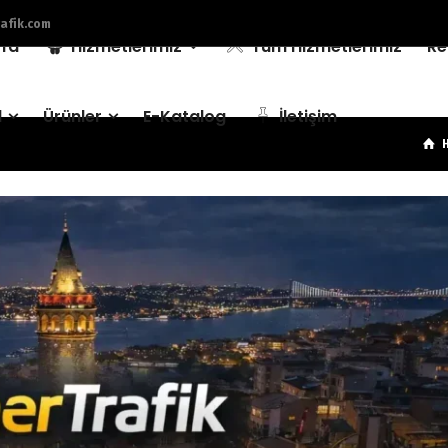
afik.com
fa
Hizmetlerimiz
Tüm Hizmetlerimiz
Re
l
Ürünler
E-Katalog
İletişim