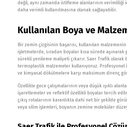
değil, aynı zamanda istifleme alanlarının verimliliği 
daha verimli kullanılmasına olanak sağlayabilir.
Kullanılan Boya ve Malzem
Bir zemin çizgisinin başarısı, kullanılan malzemenin k
işletmelerde, sıradan boyalar kısa sürede aşınarak 
sürekli yenileme maliyeti çıkarır. Saer Trafik olarak 
termoplastik malzemeler kullanıyoruz. Profesyonel iş
ve kimyasal dökülmelere karşı maksimum direnç gös
Özellikle gece çalışmalarının veya düşük ışıklı alan
işaretlemeler ve reflektif özellikli boyalar tercih edi
çıkış rotalarının karanlıkta dahi net bir şekilde gö
veya silim işlemleri, boyanın zemine moleküler düz
Saer Trafik ile Profesyonel Çözü