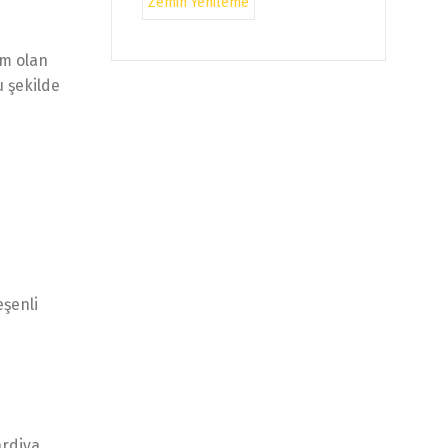
Zemin Yenileme
cm olan
u şekilde
eşenli
ardiya