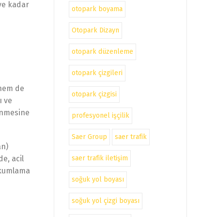
’ye kadar
otopark boyama
Otopark Dizayn
otopark düzenleme
otopark çizgileri
i
 hem de
otopark çizgisi
ı ve
tünmesine
profesyonel işçilik
Saer Group
saer trafik
an)
saer trafik iletişim
de, acil
n kumlama
soğuk yol boyası
soğuk yol çizgi boyası