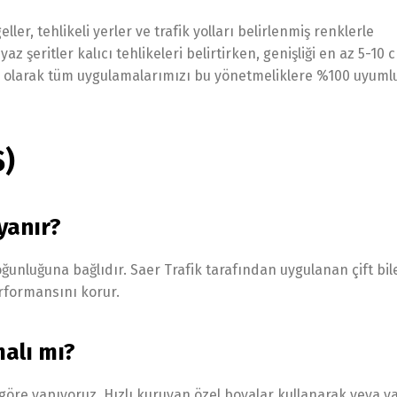
ller, tehlikeli yerler ve trafik yolları belirlenmiş renklerle
z şeritler kalıcı tehlikeleri belirtirken, genişliği en az 5-10 
afik olarak tüm uygulamalarımızı bu yönetmeliklere %100 uyuml
S)
yanır?
ğunluğuna bağlıdır. Saer Trafik tarafından uygulanan çift bil
performansını korur.
alı mı?
göre yapıyoruz. Hızlı kuruyan özel boyalar kullanarak veya v