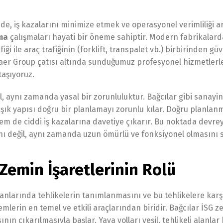
de, iş kazalarını minimize etmek ve operasyonel verimliliği 
ama
çalışmaları hayati bir öneme sahiptir. Modern fabrikalarda
i ile araç trafiğinin (forklift, transpalet vb.) birbirinden güv
, Saer Group çatısı altında sunduğumuz profesyonel hizmetlerl
taşıyoruz.
, aynı zamanda yasal bir zorunluluktur. Bağcılar gibi sanayin
ık yapısı doğru bir planlamayı zorunlu kılar. Doğru planlan
hem de ciddi iş kazalarına davetiye çıkarır. Bu noktada devre
ını değil, aynı zamanda uzun ömürlü ve fonksiyonel olmasını s
 Zemin İşaretlerinin Rolü
 alanlarında tehlikelerin tanımlanmasını ve bu tehlikelere kar
mlerin en temel ve etkili araçlarından biridir. Bağcılar İSG z
ının çıkarılmasıyla başlar. Yaya yolları yeşil, tehlikeli alanlar