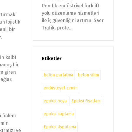
Pendik endüstriyel forklift
yolu düzenleme hizmetleri
artırmak
ile iş güvenliğini artırın. Saer
n lojistik
Trafik, profe...
enli bir
e,
in kalbi
Etiketler
mamış bir
ye giren
beton parlatma
beton silim
ağlar.
endüstriyel zemin
epoksi boya
Epoksi Fiyatları
epoksi kaplama
şı önlem
emin
Epoksi Uygulama
 kırmızı ve