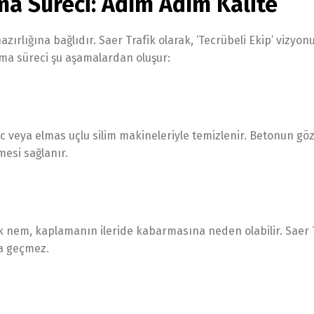
ma Süreci: Adım Adım Kalite
ırlığına bağlıdır. Saer Trafik olarak, ‘Tecrübeli Ekip’ vizyo
ma süreci şu aşamalardan oluşur:
ac veya elmas uçlu silim makineleriyle temizlenir. Betonun gö
esi sağlanır.
k nem, kaplamanın ileride kabarmasına neden olabilir. Saer 
a geçmez.