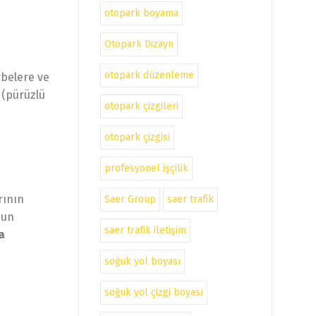
otopark boyama
Otopark Dizayn
otopark düzenleme
rbelere ve
 (pürüzlü
otopark çizgileri
otopark çizgisi
profesyonel işçilik
rının
Saer Group
saer trafik
nun
saer trafik iletişim
a
soğuk yol boyası
soğuk yol çizgi boyası