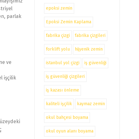
anlayışımız
epoksi zemin
triyel
en, parlak
Epoksi Zemin Kaplama
fabrika çizgi
fabrika çizgileri
forklift yolu
hijyenik zemin
ine ve
istanbul yol çizgi
iş güvenliği
iş güvenliği çizgileri
 işçilik
iş kazası önleme
kaliteli işçilik
kaymaz zemin
okul bahçesi boyama
yüzeydeki
ç
okul oyun alanı boyama