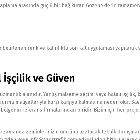
 kaplama arasında güçlü bir bağ kurar. Gözeneklerin tamame
 belirlenen renk ve kalınlıkta son kat uygulaması yapılarak 
 İşçilik ve Güven
manlık alanıdır. Yanlış malzeme seçimi veya hatalı işçilik, 
rma maliyetleriyle karşı karşıya kalmasına neden olur. Saer
lgenin referans firmalarından biridir. Bizim için her proje, ‘
nı zamanda zeminlerinizin ömrünü uzatacak teknik danışman
ımızdan veya info@saertrafik.com adresinden bize ulaşarak k