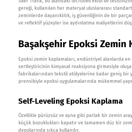
Saer Trafik, bu alandaki tecrübeli ekibi ile tesisiniz
gereği, kullanılan her materyal uluslararası standar
zeminlerde dayanıklılık, iş güvenliğinin de bir parça
ve reflektif yüzeyler ise aydınlatma maliyetlerini dü
Başakşehir Epoksi Zemin 
Epoksi zemin kaplamaları, endüstriyel alanlarda en ç
sertleştiricinin kimyasal reaksiyona girmesiyle oluş
fabrikalarından tekstil atölyelerine kadar geniş bir 
prensibiyle epoksi uygulamalarında mükemmel yapış
Self-Leveling Epoksi Kaplama
Özellikle pürüzsüz ve ayna gibi parlak bir zemin aray
küçük bozuklukları kapatır ve tamamen düz bir zemin
depolarında sıkça kullanılır.