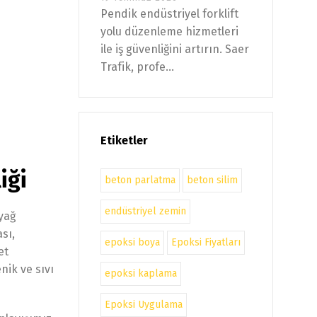
Pendik endüstriyel forklift
yolu düzenleme hizmetleri
ile iş güvenliğini artırın. Saer
Trafik, profe...
Etiketler
iği
beton parlatma
beton silim
endüstriyel zemin
 yağ
sı,
epoksi boya
Epoksi Fiyatları
et
nik ve sıvı
epoksi kaplama
Epoksi Uygulama