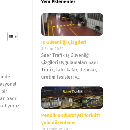
Yeni Eklenenler
İş Güvenliği Çizgileri
3 Ekim 2020
Saer Trafik İş Güvenliği
Çizgileri Uygulamaları Saer
Trafik, fabrikalar, depolar,
çinde
üretim tesisleri v...
rasyonel
 bir
ar. Saer
üretiyoruz.
Pendik endüstriyel forklift
yolu düzenleme
19 Temmuz 2026