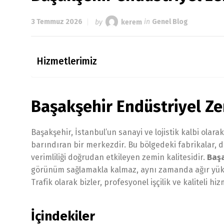
3 Temmuz 2026
by
kerem
in
Genel Blog
Hizmetlerimiz
Başakşehir Endüstriyel Z
Başakşehir, İstanbul’un sanayi ve lojistik kalbi olarak
barındıran bir merkezdir. Bu bölgedeki fabrikalar, de
verimliliği doğrudan etkileyen zemin kalitesidir.
Başa
görünüm sağlamakla kalmaz, aynı zamanda ağır yük t
Trafik olarak bizler, profesyonel işçilik ve kaliteli 
İçindekiler