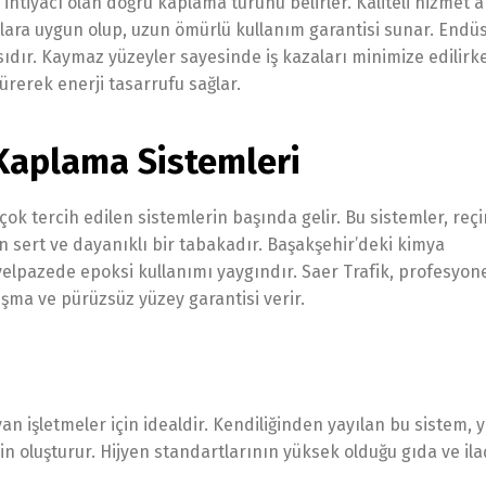
in ihtiyacı olan doğru kaplama türünü belirler. Kaliteli hizmet 
tlara uygun olup, uzun ömürlü kullanım garantisi sunar. Endüs
sıdır. Kaymaz yüzeyler sayesinde iş kazaları minimize edilirk
şürerek enerji tasarrufu sağlar.
Kaplama Sistemleri
ok tercih edilen sistemlerin başında gelir. Bu sistemler, reç
an sert ve dayanıklı bir tabakadır. Başakşehir’deki kimya
yelpazede epoksi kullanımı yaygındır. Saer Trafik, profesyonel
ma ve pürüzsüz yüzey garantisi verir.
an işletmeler için idealdir. Kendiliğinden yayılan bu sistem, 
 oluşturur. Hijyen standartlarının yüksek olduğu gıda ve ila