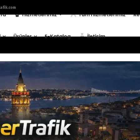
afik.com
fa
Hizmetlerimiz
Tüm Hizmetlerimiz
Re
l
Ürünler
E-Katalog
İletişim