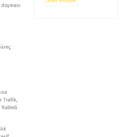
Zemin Yenileme
n doyması
süreç
kısa
 Trafik,
Kaliteli
lık
eşif