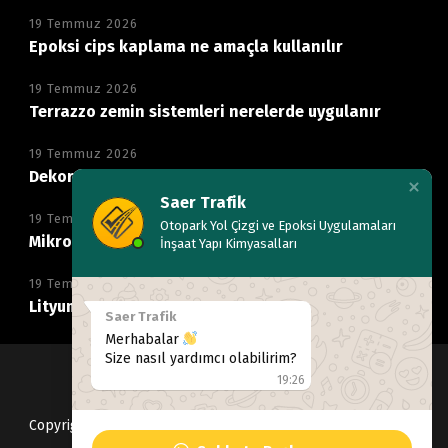
19 Temmuz 2026
Epoksi cips kaplama ne amaçla kullanılır
19 Temmuz 2026
Terrazzo zemin sistemleri nerelerde uygulanır
19 Temmuz 2026
Dekoratif mikro beton zemin neden tercih edilir
Saer Trafik
19 Temmuz 2026
Otopark Yol Çizgi ve Epoksi Uygulamaları
Mikro beton kaplama hangi alanlarda kullanılır
İnşaat Yapı Kimyasalları
19 Temmuz 2026
Lityum silikat ile beton parlatma nasıl yapılır
Saer Trafik
Merhabalar
Size nasıl yardımcı olabilirim?
19:26
Copyright © 2022
saertrafik
, Tüm hakları Saklıdır