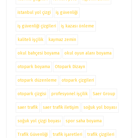
istanbul yol çizgi
iş güvenliği
iş güvenliği çizgileri
iş kazası önleme
kaliteli işçilik
kaymaz zemin
okul bahçesi boyama
okul oyun alanı boyama
otopark boyama
Otopark Dizayn
otopark düzenleme
otopark çizgileri
otopark çizgisi
profesyonel işçilik
Saer Group
saer trafik
saer trafik iletişim
soğuk yol boyası
soğuk yol çizgi boyası
spor saha boyama
Trafik Güvenliği
trafik işaretleri
trafik çizgileri