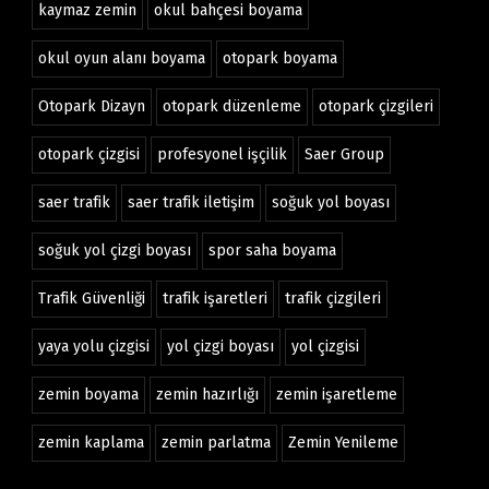
kaymaz zemin
okul bahçesi boyama
okul oyun alanı boyama
otopark boyama
Otopark Dizayn
otopark düzenleme
otopark çizgileri
otopark çizgisi
profesyonel işçilik
Saer Group
saer trafik
saer trafik iletişim
soğuk yol boyası
soğuk yol çizgi boyası
spor saha boyama
Trafik Güvenliği
trafik işaretleri
trafik çizgileri
yaya yolu çizgisi
yol çizgi boyası
yol çizgisi
zemin boyama
zemin hazırlığı
zemin işaretleme
zemin kaplama
zemin parlatma
Zemin Yenileme