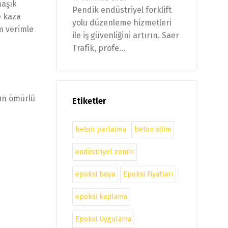
maşık
Pendik endüstriyel forklift
e kaza
yolu düzenleme hizmetleri
m verimle
ile iş güvenliğini artırın. Saer
Trafik, profe...
zun ömürlü
Etiketler
beton parlatma
beton silim
endüstriyel zemin
epoksi boya
Epoksi Fiyatları
epoksi kaplama
Epoksi Uygulama