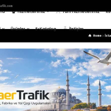
afik.com
fa
Hizmetlerimiz
Tüm Hizmetlerimiz
Re
l
Ürünler
E-Katalog
İletişim
Home
İsta