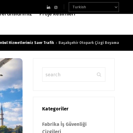
feranslarımız
Proje Resimleri
nbul Hizmetlerimiz Saer Trafik
Başakşehir Otopark Çizgi Boyama
Kategoriler
Fabrika İş Güvenliği
Çizgileri