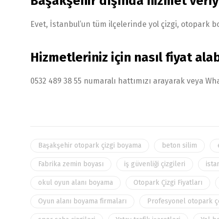
Başakşehir dışında hizmet veri
Evet, İstanbul’un tüm ilçelerinde yol çizgi, otopar
Hizmetleriniz için nasıl fiyat alab
0532 489 38 55 numaralı hattımızı arayarak veya What
Başakşehir otopark çizgi boyama
beton silim
Fabrika zemin boyası
iş güvenliği çizgileri
ista
okul oyun alanı boyama
Otopark Çizgi Fiyatları
Oyun alanı boyama firmaları
Profesyonel otopark ç