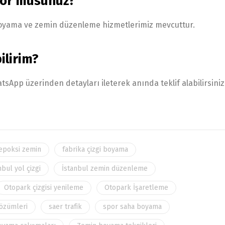
yor musunuz?
k boyama ve zemin düzenleme hizmetlerimiz mevcuttur.
ilirim?
sApp üzerinden detayları ileterek anında teklif alabilirsiniz
epoksi zemin
fabrika çizgi boyama
nbul yol çizgi
İstanbul zemin düzenleme
Otopark çizgisi yenileme
Otopark İşaretleme
özümleri
saer trafik
spor saha boyama