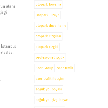
otopark boyama
yun alanı
izgi
Otopark Dizayn
otopark düzenleme
otopark çizgileri
 İstanbul
otopark çizgisi
9 38 55.
profesyonel işçilik
Saer Group
saer trafik
saer trafik iletişim
.
soğuk yol boyası
soğuk yol çizgi boyası