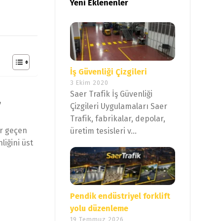
Yeni Eklenenler
İş Güvenliği Çizgileri
3 Ekim 2020
Saer Trafik İş Güvenliği
r
Çizgileri Uygulamaları Saer
Trafik, fabrikalar, depolar,
er geçen
üretim tesisleri v...
iğini üst
Pendik endüstriyel forklift
yolu düzenleme
19 Temmuz 2026