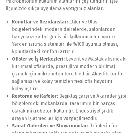
mikrobetonun kullanım alanlarını çeşitlendirir. İşte
ilçemizde sıkça uygulama yaptığımız alanlar:
Konutlar ve Rezidanslar:
Etiler ve Ulus
bölgelerindeki modern dairelerde, salonlardan
banyolara kadar geniş bir kullanım alanı vardır.
Yerden ısıtma sistemleri ile %100 uyumlu olması,
konutlardaki konforu artırır.
Ofisler ve İş Merkezleri:
Levent ve Maslak aksındaki
kurumsal ofislerde, prestijli ve modern bir imaj
çizmek için mikrobeton tercih edilir. Akustik konfor
sağlaması ve kolay temizlenmesi ofis hayatını
kolaylaştırır.
Restoran ve Kafeler:
Beşiktaş çarşı ve Akaretler gibi
bölgelerdeki mekanlarda, tasarımın bir parçası
olarak mikrobeton kullanılır. Endüstriyel şıklık
arayan işletmeciler için vazgeçilmezdir.
Sanat Galerileri ve Showroomlar:
Ürünlerin ön