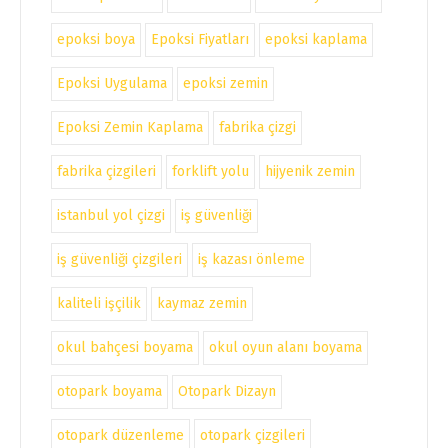
epoksi boya
Epoksi Fiyatları
epoksi kaplama
Epoksi Uygulama
epoksi zemin
Epoksi Zemin Kaplama
fabrika çizgi
fabrika çizgileri
forklift yolu
hijyenik zemin
istanbul yol çizgi
iş güvenliği
iş güvenliği çizgileri
iş kazası önleme
kaliteli işçilik
kaymaz zemin
okul bahçesi boyama
okul oyun alanı boyama
otopark boyama
Otopark Dizayn
otopark düzenleme
otopark çizgileri