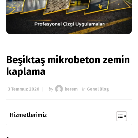
Beşiktaş mikrobeton zemin
kaplama
3 Temmuz 2026
by
kerem
in
Genel Blog
Hizmetlerimiz