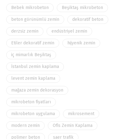
Bebek mikrobeton
Beşiktaş mikrobeton
beton görünümlü zemin
dekoratif beton
derzsiz zemin
endüstriyel zemin
Etiler dekoratif zemin
hijyenik zemin
iç mimarlık Beşiktaş
İstanbul zemin kaplama
levent zemin kaplama
mağaza zemin dekorasyon
mikrobeton fiyatları
mikrobeton uygulama
mikrosement
modern zemin
Ofis Zemin Kaplama
polimer beton
saer trafik