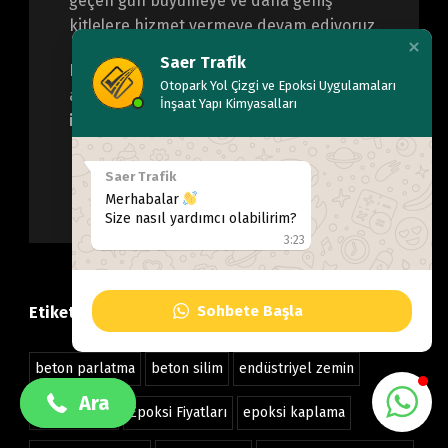
geçen gün büyümeye ve daha geniş
kitlelere hizmet vermeye devam ediyoruz.
Saer Trafik
Bizim için her proje; yalnızca bir iş değil,
Otopark Yol Çizgi ve Epoksi Uygulamaları
aynı zamanda
referansımız ve
İnşaat Yapı Kimyasalları
itibarımızdır.
Saer Trafik
Merhabalar
Size nasıl yardımcı olabilirim?
3:23
Sohbete Başla
Etiketler
+90 532 489 38 55
+90 532 489 38 55
beton parlatma
beton silim
endüstriyel zemin
Ara
Ara
epoksi boya
Epoksi Fiyatları
epoksi kaplama