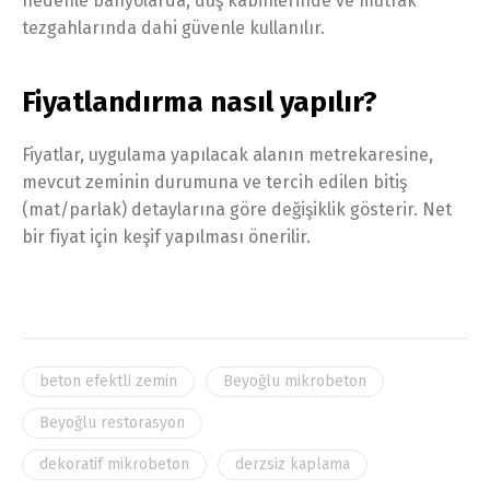
nedenle banyolarda, duş kabinlerinde ve mutfak
tezgahlarında dahi güvenle kullanılır.
Fiyatlandırma nasıl yapılır?
Fiyatlar, uygulama yapılacak alanın metrekaresine,
mevcut zeminin durumuna ve tercih edilen bitiş
(mat/parlak) detaylarına göre değişiklik gösterir. Net
bir fiyat için keşif yapılması önerilir.
beton efektli zemin
Beyoğlu mikrobeton
Beyoğlu restorasyon
dekoratif mikrobeton
derzsiz kaplama