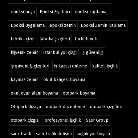
epoksi boya
Epoksi Fiyatları
epoksi kaplama
Epoksi Uygulama
epoksi zemin
Epoksi Zemin Kaplama
fabrika çizgi
fabrika çizgileri
forklift yolu
hijyenik zemin
istanbul yol çizgi
iş güvenliği
iş güvenliği çizgileri
iş kazası önleme
kaliteli işçilik
kaymaz zemin
okul bahçesi boyama
okul oyun alanı boyama
otopark boyama
Otopark Dizayn
otopark düzenleme
otopark çizgileri
otopark çizgisi
profesyonel işçilik
Saer Group
saer trafik
saer trafik iletişim
soğuk yol boyası