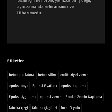
Bizim için her proje; yalnızca bir iş değil,
aynı zamanda
referansımız ve
itibarımızdır.
Etiketler
beton parlatma
beton silim
endüstriyel zemin
epoksi boya
Epoksi Fiyatları
epoksi kaplama
Epoksi Uygulama
epoksi zemin
Epoksi Zemin Kaplama
fabrika çizgi
fabrika çizgileri
forklift yolu