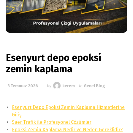
Esenyurt depo epoksi
zemin kaplama
3 Temmuz 2026
by
kerem
in
Genel Blog
Esenyurt Depo Epoksi Zemin Kaplama Hizmetlerine
Giriş
Saer Trafik ile Profesyonel Çözümler
Epoksi Zemin Kaplama Nedir ve Neden Gereklidir?