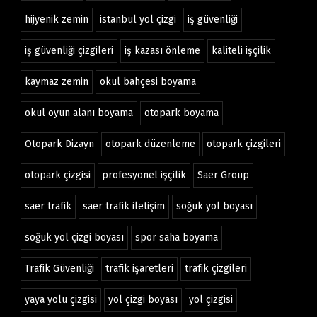
hijyenik zemin
istanbul yol çizgi
iş güvenliği
iş güvenliği çizgileri
iş kazası önleme
kaliteli işçilik
kaymaz zemin
okul bahçesi boyama
okul oyun alanı boyama
otopark boyama
Otopark Dizayn
otopark düzenleme
otopark çizgileri
otopark çizgisi
profesyonel işçilik
Saer Group
saer trafik
saer trafik iletişim
soğuk yol boyası
soğuk yol çizgi boyası
spor saha boyama
Trafik Güvenliği
trafik işaretleri
trafik çizgileri
yaya yolu çizgisi
yol çizgi boyası
yol çizgisi