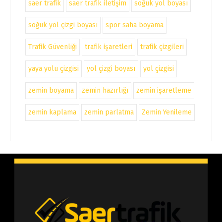
saer trafik
saer trafik iletişim
soğuk yol boyası
soğuk yol çizgi boyası
spor saha boyama
Trafik Güvenliği
trafik işaretleri
trafik çizgileri
yaya yolu çizgisi
yol çizgi boyası
yol çizgisi
zemin boyama
zemin hazırlığı
zemin işaretleme
zemin kaplama
zemin parlatma
Zemin Yenileme