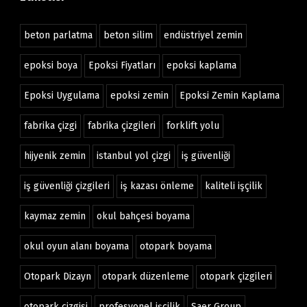
beton parlatma
beton silim
endüstriyel zemin
epoksi boya
Epoksi Fiyatları
epoksi kaplama
Epoksi Uygulama
epoksi zemin
Epoksi Zemin Kaplama
fabrika çizgi
fabrika çizgileri
forklift yolu
hijyenik zemin
istanbul yol çizgi
iş güvenliği
iş güvenliği çizgileri
iş kazası önleme
kaliteli işçilik
kaymaz zemin
okul bahçesi boyama
okul oyun alanı boyama
otopark boyama
Otopark Dizayn
otopark düzenleme
otopark çizgileri
otopark çizgisi
profesyonel işçilik
Saer Group