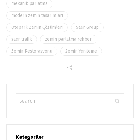
mekanik parlatma
modern zemin tasarımları
Otopark Zemin Çözümleri
Saer Group
saer trafik
zemin parlatma rehberi
Zemin Restorasyonu
Zemin Yenileme
Kategoriler