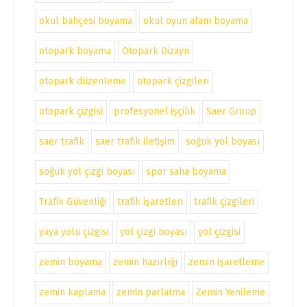
okul bahçesi boyama
okul oyun alanı boyama
otopark boyama
Otopark Dizayn
otopark düzenleme
otopark çizgileri
otopark çizgisi
profesyonel işçilik
Saer Group
saer trafik
saer trafik iletişim
soğuk yol boyası
soğuk yol çizgi boyası
spor saha boyama
Trafik Güvenliği
trafik işaretleri
trafik çizgileri
yaya yolu çizgisi
yol çizgi boyası
yol çizgisi
zemin boyama
zemin hazırlığı
zemin işaretleme
zemin kaplama
zemin parlatma
Zemin Yenileme