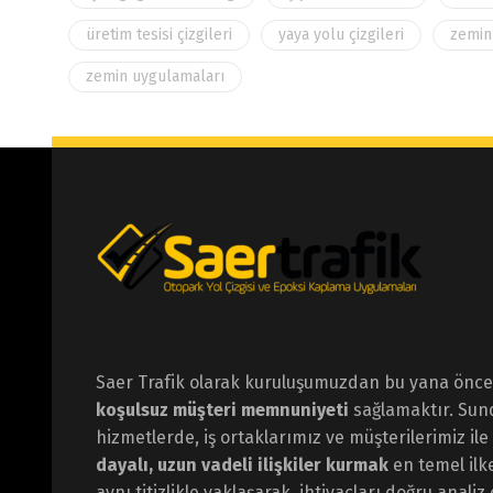
üretim tesisi çizgileri
yaya yolu çizgileri
zemin
zemin uygulamaları
Saer Trafik olarak kuruluşumuzdan bu yana öncel
koşulsuz müşteri memnuniyeti
sağlamaktır. Su
hizmetlerde, iş ortaklarımız ve müşterilerimiz ile
dayalı, uzun vadeli ilişkiler kurmak
en temel ilk
aynı titizlikle yaklaşarak, ihtiyaçları doğru anali