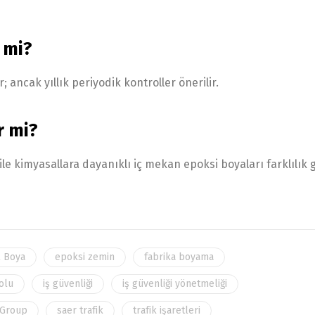
 mi?
; ancak yıllık periyodik kontroller önerilir.
r mi?
le kimyasallara dayanıklı iç mekan epoksi boyaları farklılık g
l Boya
epoksi zemin
fabrika boyama
yolu
iş güvenliği
iş güvenliği yönetmeliği
 Group
saer trafik
trafik işaretleri