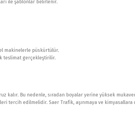
ı ile şablonlar belirlenir.
l makinelerle püskürtülür.
teslimat gerçekleştirilir.
aruz kalır. Bu nedenle, sıradan boyalar yerine yüksek mukavem
i tercih edilmelidir. Saer Trafik, aşınmaya ve kimyasallara 