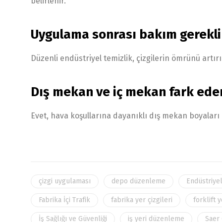
belirlenir.
Uygulama sonrası bakım gerekli
Düzenli endüstriyel temizlik, çizgilerin ömrünü artırır
Dış mekan ve iç mekan fark ede
Evet, hava koşullarına dayanıklı dış mekan boyaları i
çizgi uygulaması
depo düzenleme
Endüstriye
Fabrika İçi Trafik
fabrika yer çizgileri
forklift 
İş Sağlığı ve Güvenliği
iş yeri düzenleme
Saer