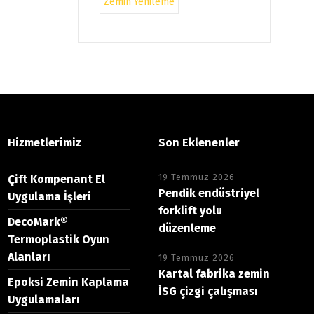
Zemin Yenileme
Hizmetlerimiz
Son Eklenenler
19 Temmuz 2026
Çift Kompenant El
Pendik endüstriyel
Uygulama İşleri
forklift yolu
DecoMark®
düzenleme
Termoplastik Oyun
Alanları
19 Temmuz 2026
Kartal fabrika zemin
Epoksi Zemin Kaplama
İSG çizgi çalışması
Uygulamaları