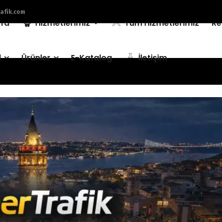
afik.com
fa
Hizmetlerimiz
Tüm Hizmetlerimiz
Re
l
Ürünler
E-Katalog
İletişim