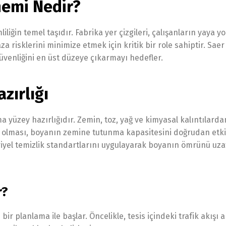
nemi Nedir?
iliğin temel taşıdır. Fabrika yer çizgileri, çalışanların yaya yo
a risklerini minimize etmek için kritik bir role sahiptir. Saer
venliğini en üst düzeye çıkarmayı hedefler.
zırlığı
ma yüzey hazırlığıdır. Zemin, toz, yağ ve kimyasal kalıntılarda
 olması, boyanın zemine tutunma kapasitesini doğrudan etkil
yel temizlik standartlarını uygulayarak boyanın ömrünü uza
r?
ir planlama ile başlar. Öncelikle, tesis içindeki trafik akışı a