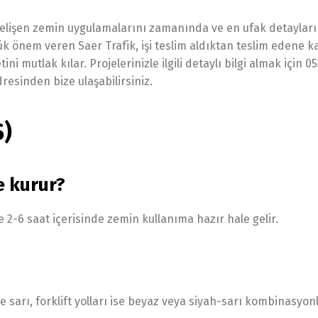
 gelişen zemin uygulamalarını zamanında ve en ufak detayları
k önem veren Saer Trafik, işi teslim aldıktan teslim edene k
ni mutlak kılar. Projelerinizle ilgili detaylı bilgi almak için 0
esinden bize ulaşabilirsiniz.
S)
e kurur?
 2-6 saat içerisinde zemin kullanıma hazır hale gelir.
e sarı, forklift yolları ise beyaz veya siyah-sarı kombinasyonl