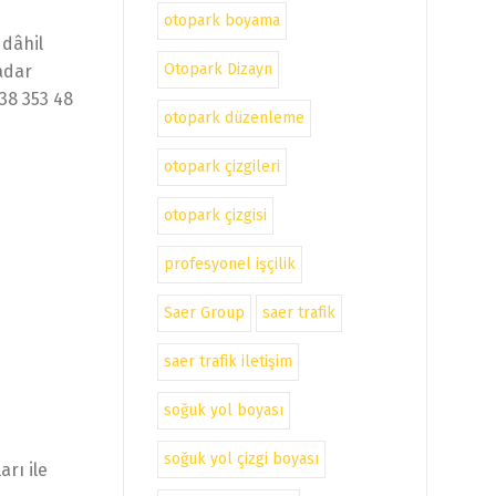
otopark boyama
 dâhil
Otopark Dizayn
adar
538 353 48
otopark düzenleme
otopark çizgileri
otopark çizgisi
profesyonel işçilik
Saer Group
saer trafik
saer trafik iletişim
soğuk yol boyası
soğuk yol çizgi boyası
arı ile