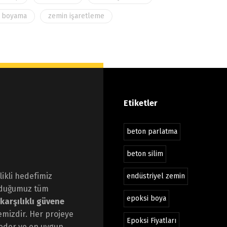
 boyama
zemin işaretleme
Etiketler
beton parlatma
beton silim
ikli hedefimiz
endüstriyel zemin
nduğumuz tüm
epoksi boya
karşılıklı güvene
emizdir. Her projeye
Epoksi Fiyatları
z eder ve en uygun