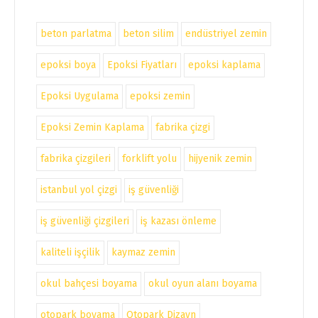
beton parlatma
beton silim
endüstriyel zemin
epoksi boya
Epoksi Fiyatları
epoksi kaplama
Epoksi Uygulama
epoksi zemin
Epoksi Zemin Kaplama
fabrika çizgi
fabrika çizgileri
forklift yolu
hijyenik zemin
istanbul yol çizgi
iş güvenliği
iş güvenliği çizgileri
iş kazası önleme
kaliteli işçilik
kaymaz zemin
okul bahçesi boyama
okul oyun alanı boyama
otopark boyama
Otopark Dizayn