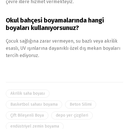
çevre illere hizmet vermekteyiz.
Okul bahçesi boyamalarında hangi
boyaları kullanıyorsunuz?
Çocuk sağlığına zarar vermeyen, su bazlı veya akrilik
esaslı, UV ışınlarına dayanıklı özel dış mekan boyaları
tercih ediyoruz.
Akrilik saha boyası
Basketbol sahası boyama
Beton Silimi
Çift Bileşenli Boya
depo yer çizgileri
endüstriyel zemin boyama