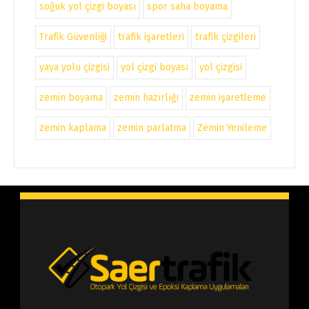
soğuk yol çizgi boyası
spor saha boyama
Trafik Güvenliği
trafik işaretleri
trafik çizgileri
yaya yolu çizgisi
yol çizgi boyası
yol çizgisi
zemin boyama
zemin hazırlığı
zemin işaretleme
zemin kaplama
zemin parlatma
Zemin Yenileme