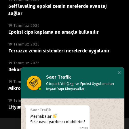
Self leveling epoksi zemin nerelerde avantaj
sağlar
19 Temmuz 2026
Epoksi cips kaplama ne amaçla kullanılır
19 Temmuz 2026
Terrazzo zemin sistemleri nerelerde uygulanır
19 Temmuz 2026
Dekoratif mikro beton zemin neden tercih edilir
Saer Trafik
19 Temmuz 2026
Otopark Yol Çizgi ve Epoksi Uygulamaları
Mikro beton kaplama hangi alanlarda kullanılır
İnşaat Yapı Kimyasalları
19 Temmuz 2026
Lityum silikat ile beton parlatma nasıl yapılır
Saer Trafik
Merhabalar
Size nasıl yardımcı olabilirim?
22:08