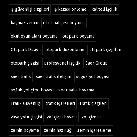
iş güvenliği çizgileri
iş kazası önleme
kaliteli işçilik
kaymaz zemin
okul bahçesi boyama
okul oyun alanı boyama
otopark boyama
Otopark Dizayn
otopark düzenleme
otopark çizgileri
otopark çizgisi
profesyonel işçilik
Saer Group
saer trafik
saer trafik iletişim
soğuk yol boyası
soğuk yol çizgi boyası
spor saha boyama
Trafik Güvenliği
trafik işaretleri
trafik çizgileri
yaya yolu çizgisi
yol çizgi boyası
yol çizgisi
zemin boyama
zemin hazırlığı
zemin işaretleme