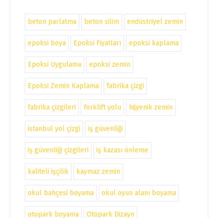
beton parlatma
beton silim
endüstriyel zemin
epoksi boya
Epoksi Fiyatları
epoksi kaplama
Epoksi Uygulama
epoksi zemin
Epoksi Zemin Kaplama
fabrika çizgi
fabrika çizgileri
forklift yolu
hijyenik zemin
istanbul yol çizgi
iş güvenliği
iş güvenliği çizgileri
iş kazası önleme
kaliteli işçilik
kaymaz zemin
okul bahçesi boyama
okul oyun alanı boyama
otopark boyama
Otopark Dizayn