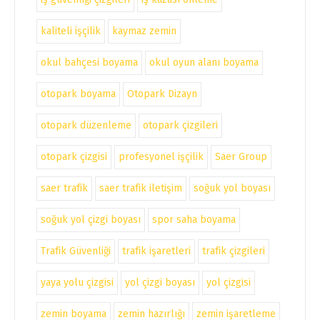
kaliteli işçilik
kaymaz zemin
okul bahçesi boyama
okul oyun alanı boyama
otopark boyama
Otopark Dizayn
otopark düzenleme
otopark çizgileri
otopark çizgisi
profesyonel işçilik
Saer Group
saer trafik
saer trafik iletişim
soğuk yol boyası
soğuk yol çizgi boyası
spor saha boyama
Trafik Güvenliği
trafik işaretleri
trafik çizgileri
yaya yolu çizgisi
yol çizgi boyası
yol çizgisi
zemin boyama
zemin hazırlığı
zemin işaretleme