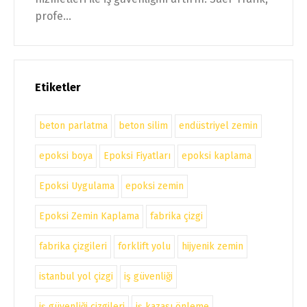
profe...
Etiketler
beton parlatma
beton silim
endüstriyel zemin
epoksi boya
Epoksi Fiyatları
epoksi kaplama
Epoksi Uygulama
epoksi zemin
Epoksi Zemin Kaplama
fabrika çizgi
fabrika çizgileri
forklift yolu
hijyenik zemin
istanbul yol çizgi
iş güvenliği
iş güvenliği çizgileri
iş kazası önleme