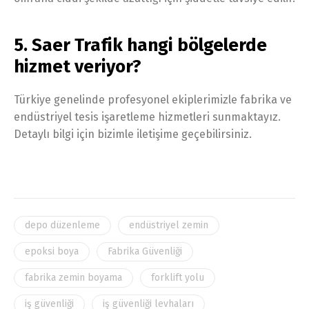
5. Saer Trafik hangi bölgelerde
hizmet veriyor?
Türkiye genelinde profesyonel ekiplerimizle fabrika ve
endüstriyel tesis işaretleme hizmetleri sunmaktayız.
Detaylı bilgi için bizimle iletişime geçebilirsiniz.
depo düzenleme
endüstriyel zemin
epoksi boya
Fabrika Güvenliği
fabrika zemin boyama
forklift yolu
iş güvenliği
iş güvenliği levhaları