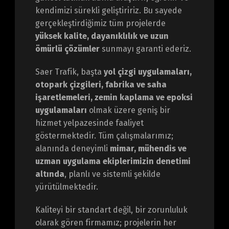
kendimizi sürekli geliştiririz. Bu sayede
gerçekleştirdiğimiz tüm projelerde
yüksek kalite, dayanıklılık ve uzun
ömürlü çözümler
sunmayı garanti ederiz.
Saer Trafik, başta
yol çizgi uygulamaları,
otopark çizgileri, fabrika ve saha
işaretlemeleri, zemin kaplama ve epoksi
uygulamaları
olmak üzere geniş bir
hizmet yelpazesinde faaliyet
göstermektedir. Tüm çalışmalarımız;
alanında deneyimli
mimar, mühendis ve
uzman uygulama ekiplerimizin denetimi
altında
, planlı ve sistemli şekilde
yürütülmektedir.
Kaliteyi bir standart değil, bir zorunluluk
olarak gören firmamız; projelerin her