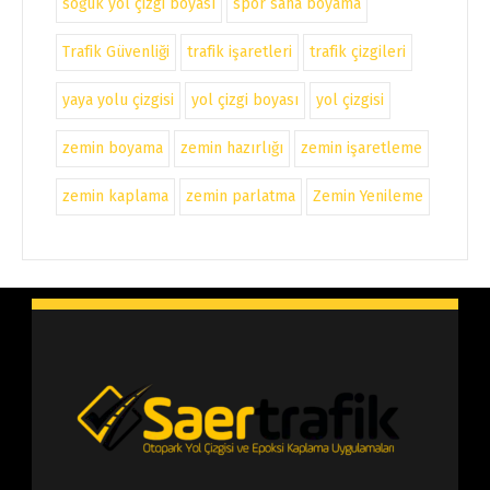
soğuk yol çizgi boyası
spor saha boyama
Trafik Güvenliği
trafik işaretleri
trafik çizgileri
yaya yolu çizgisi
yol çizgi boyası
yol çizgisi
zemin boyama
zemin hazırlığı
zemin işaretleme
zemin kaplama
zemin parlatma
Zemin Yenileme