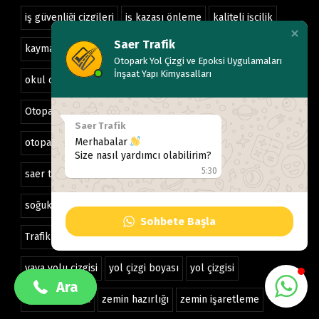
iş güvenliği çizgileri
iş kazası önleme
kaliteli işçilik
Saer Trafik
kaymaz zemin
okul bahçesi boyama
Otopark Yol Çizgi ve Epoksi Uygulamaları
İnşaat Yapı Kimyasalları
okul oyun alanı boyama
otopark boyama
Otopark Dizayn
otopark düzenleme
otopark çizgileri
Saer Trafik
Merhabalar
otopark çizgisi
profesyonel işçilik
Saer Group
Size nasıl yardımcı olabilirim?
5:30
saer trafik
saer trafik iletişim
soğuk yol boyası
soğuk yol çizgi boyası
spor saha boyama
Sohbete Başla
+90 532 489 38 55
+90 532 489 38 55
Trafik Güvenliği
trafik işaretleri
trafik çizgileri
yaya yolu çizgisi
yol çizgi boyası
yol çizgisi
Ara
Ara
zemin boyama
zemin hazırlığı
zemin işaretleme