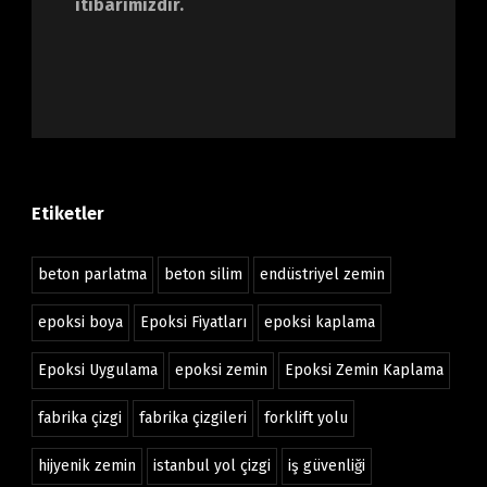
itibarımızdır.
Etiketler
beton parlatma
beton silim
endüstriyel zemin
epoksi boya
Epoksi Fiyatları
epoksi kaplama
Epoksi Uygulama
epoksi zemin
Epoksi Zemin Kaplama
fabrika çizgi
fabrika çizgileri
forklift yolu
hijyenik zemin
istanbul yol çizgi
iş güvenliği