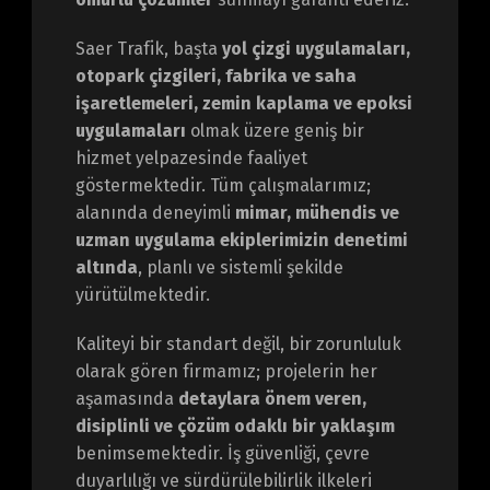
Saer Trafik, başta
yol çizgi uygulamaları,
otopark çizgileri, fabrika ve saha
işaretlemeleri, zemin kaplama ve epoksi
uygulamaları
olmak üzere geniş bir
hizmet yelpazesinde faaliyet
göstermektedir. Tüm çalışmalarımız;
alanında deneyimli
mimar, mühendis ve
uzman uygulama ekiplerimizin denetimi
altında
, planlı ve sistemli şekilde
yürütülmektedir.
Kaliteyi bir standart değil, bir zorunluluk
olarak gören firmamız; projelerin her
aşamasında
detaylara önem veren,
disiplinli ve çözüm odaklı bir yaklaşım
benimsemektedir. İş güvenliği, çevre
duyarlılığı ve sürdürülebilirlik ilkeleri