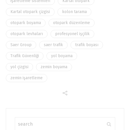
işaretleme sistemleri
Kartal otopark
Kartal otopark çizgisi
kolon tarama
otopark boyama
otopark düzenleme
otopark levhaları
profesyonel işçilik
Saer Group
saer trafik
trafik boyası
Trafik Güvenliği
yol boyama
yol çizgisi
zemin boyama
zemin işaretleme