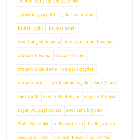
istanbul yol çizgi
iş güvenliği
iş güvenliği çizgileri
iş kazası önleme
kaliteli işçilik
kaymaz zemin
okul bahçesi boyama
okul oyun alanı boyama
otopark boyama
Otopark Dizayn
otopark düzenleme
otopark çizgileri
otopark çizgisi
profesyonel işçilik
Saer Group
saer trafik
saer trafik iletişim
soğuk yol boyası
soğuk yol çizgi boyası
spor saha boyama
Trafik Güvenliği
trafik işaretleri
trafik çizgileri
yaya yolu çizgisi
yol çizgi boyası
yol çizgisi