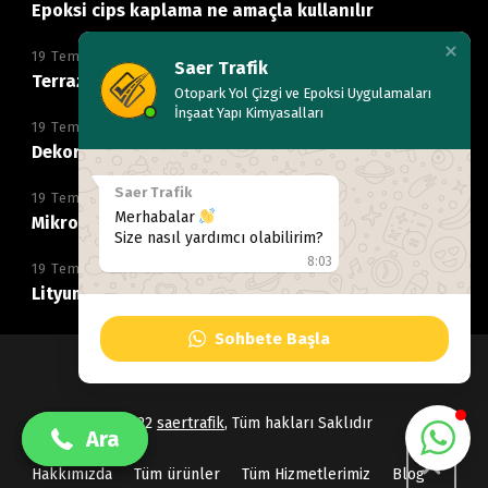
Epoksi cips kaplama ne amaçla kullanılır
19 Temmuz 2026
Saer Trafik
Terrazzo zemin sistemleri nerelerde uygulanır
Otopark Yol Çizgi ve Epoksi Uygulamaları
İnşaat Yapı Kimyasalları
19 Temmuz 2026
Dekoratif mikro beton zemin neden tercih edilir
Saer Trafik
19 Temmuz 2026
Merhabalar
Mikro beton kaplama hangi alanlarda kullanılır
Size nasıl yardımcı olabilirim?
8:03
19 Temmuz 2026
Lityum silikat ile beton parlatma nasıl yapılır
Sohbete Başla
+90 532 489 38 55
+90 532 489 38 55
Copyright © 2022
saertrafik
, Tüm hakları Saklıdır
Ara
Ara
Hakkımızda
Tüm ürünler
Tüm Hizmetlerimiz
Blog