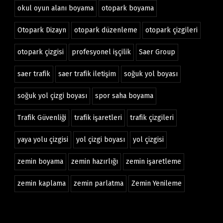
okul oyun alanı boyama
otopark boyama
Otopark Dizayn
otopark düzenleme
otopark çizgileri
otopark çizgisi
profesyonel işçilik
Saer Group
saer trafik
saer trafik iletişim
soğuk yol boyası
soğuk yol çizgi boyası
spor saha boyama
Trafik Güvenliği
trafik işaretleri
trafik çizgileri
yaya yolu çizgisi
yol çizgi boyası
yol çizgisi
zemin boyama
zemin hazırlığı
zemin işaretleme
zemin kaplama
zemin parlatma
Zemin Yenileme