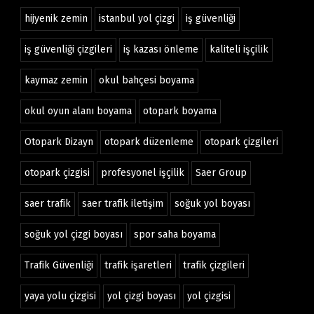
hijyenik zemin
istanbul yol çizgi
iş güvenliği
iş güvenliği çizgileri
iş kazası önleme
kaliteli işçilik
kaymaz zemin
okul bahçesi boyama
okul oyun alanı boyama
otopark boyama
Otopark Dizayn
otopark düzenleme
otopark çizgileri
otopark çizgisi
profesyonel işçilik
Saer Group
saer trafik
saer trafik iletişim
soğuk yol boyası
soğuk yol çizgi boyası
spor saha boyama
Trafik Güvenliği
trafik işaretleri
trafik çizgileri
yaya yolu çizgisi
yol çizgi boyası
yol çizgisi