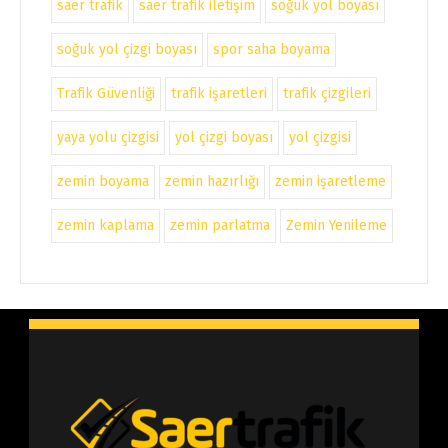
saer trafik
saer trafik iletişim
soğuk yol boyası
soğuk yol çizgi boyası
spor saha boyama
Trafik Güvenliği
trafik işaretleri
trafik çizgileri
yaya yolu çizgisi
yol çizgi boyası
yol çizgisi
zemin boyama
zemin hazırlığı
zemin işaretleme
zemin kaplama
zemin parlatma
Zemin Yenileme