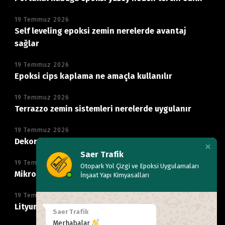
19 Temmuz 2026
Self leveling epoksi zemin nerelerde avantaj
sağlar
19 Temmuz 2026
Epoksi cips kaplama ne amaçla kullanılır
19 Temmuz 2026
Terrazzo zemin sistemleri nerelerde uygulanır
19 Temmuz 2026
Dekoratif mikro beton zemin neden tercih edilir
Saer Trafik
19 Temmuz 2026
Otopark Yol Çizgi ve Epoksi Uygulamaları
Mikro beton kaplama hangi alanlarda kullanılır
İnşaat Yapı Kimyasalları
19 Temmuz 2026
Lityum silikat ile beton parlatma nasıl yapılır
Saer Trafik
Merhabalar