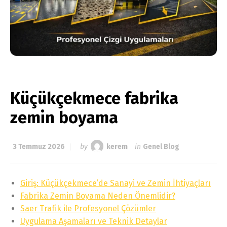
Küçükçekmece fabrika
zemin boyama
3 Temmuz 2026
by
kerem
in
Genel Blog
Giriş: Küçükçekmece’de Sanayi ve Zemin İhtiyaçları
Fabrika Zemin Boyama Neden Önemlidir?
Saer Trafik ile Profesyonel Çözümler
Uygulama Aşamaları ve Teknik Detaylar