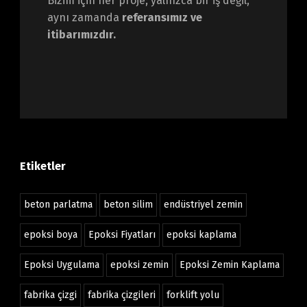
Bizim için her proje; yalnızca bir iş değil,
aynı zamanda
referansımız ve
itibarımızdır.
Etiketler
beton parlatma
beton silim
endüstriyel zemin
epoksi boya
Epoksi Fiyatları
epoksi kaplama
Epoksi Uygulama
epoksi zemin
Epoksi Zemin Kaplama
fabrika çizgi
fabrika çizgileri
forklift yolu