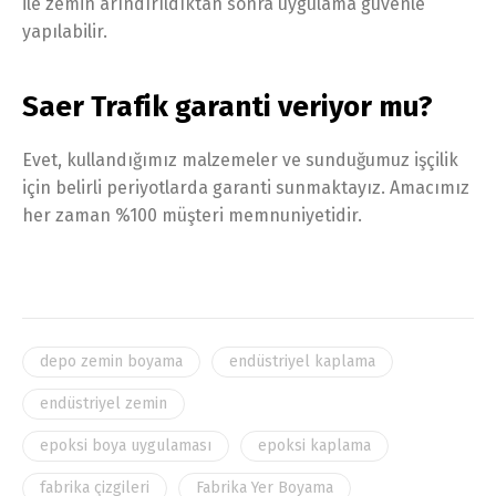
ile zemin arındırıldıktan sonra uygulama güvenle
yapılabilir.
Saer Trafik garanti veriyor mu?
Evet, kullandığımız malzemeler ve sunduğumuz işçilik
için belirli periyotlarda garanti sunmaktayız. Amacımız
her zaman %100 müşteri memnuniyetidir.
depo zemin boyama
endüstriyel kaplama
endüstriyel zemin
epoksi boya uygulaması
epoksi kaplama
fabrika çizgileri
Fabrika Yer Boyama