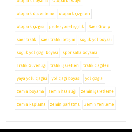
otopark boyama
Otopark Dizayn
otopark düzenleme
otopark çizgileri
otopark çizgisi
profesyonel işçilik
Saer Group
saer trafik
saer trafik iletişim
soğuk yol boyası
soğuk yol çizgi boyası
spor saha boyama
Trafik Güvenliği
trafik işaretleri
trafik çizgileri
yaya yolu çizgisi
yol çizgi boyası
yol çizgisi
zemin boyama
zemin hazırlığı
zemin işaretleme
zemin kaplama
zemin parlatma
Zemin Yenileme