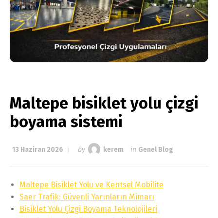
Maltepe bisiklet yolu çizgi
boyama sistemi
13 Haziran 2026
by
kerem
in
Genel Blog
Maltepe Bisiklet Yolu ve Kentsel Mobilite
Saer Trafik: Güvenli Yarınların Mimarı
Bisiklet Yolu Çizgi Boyama Teknolojileri