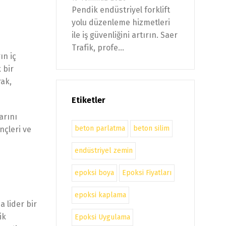
Pendik endüstriyel forklift
yolu düzenleme hizmetleri
ile iş güvenliğini artırın. Saer
Trafik, profe...
ın iç
 bir
rak,
Etiketler
arını
beton parlatma
beton silim
nçleri ve
endüstriyel zemin
epoksi boya
Epoksi Fiyatları
epoksi kaplama
 lider bir
ik
Epoksi Uygulama