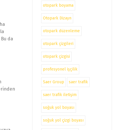
otopark boyama
Otopark Dizayn
aha
otopark düzenleme
la
 Bu da
otopark çizgileri
otopark çizgisi
profesyonel işçilik
m
Saer Group
saer trafik
erinden
saer trafik iletişim
soğuk yol boyası
soğuk yol çizgi boyası
 yaya