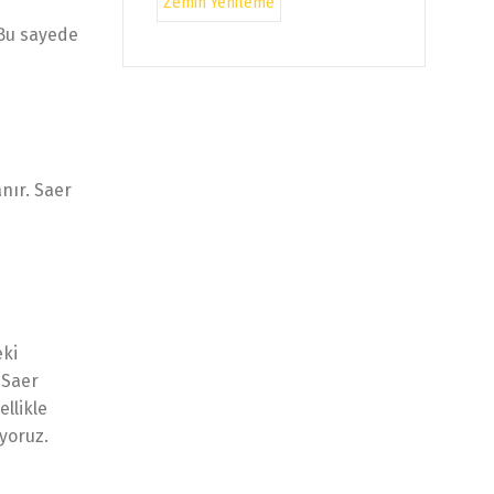
Zemin Yenileme
 Bu sayede
nır. Saer
eki
 Saer
llikle
yoruz.