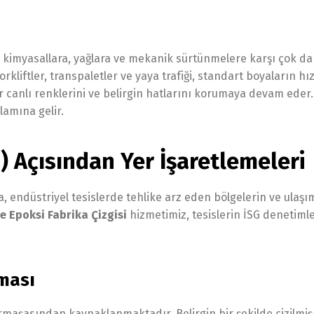
r, kimyasallara, yağlara ve mekanik sürtünmelere karşı çok d
rkliftler, transpaletler ve yaya trafiği, standart boyaların hız
 canlı renklerini ve belirgin hatlarını korumaya devam eder.
lamına gelir.
G) Açısından Yer İşaretlemeleri
a, endüstriyel tesislerde tehlike arz eden bölgelerin ve ulaşı
 Epoksi Fabrika Çizgisi
hizmetimiz, tesislerin İSG denetiml
lması
karmaşasından kaynaklanmaktadır. Belirgin bir şekilde çizilmiş