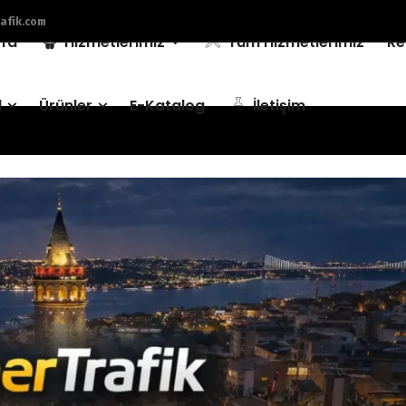
afik.com
fa
Hizmetlerimiz
Tüm Hizmetlerimiz
Re
l
Ürünler
E-Katalog
İletişim