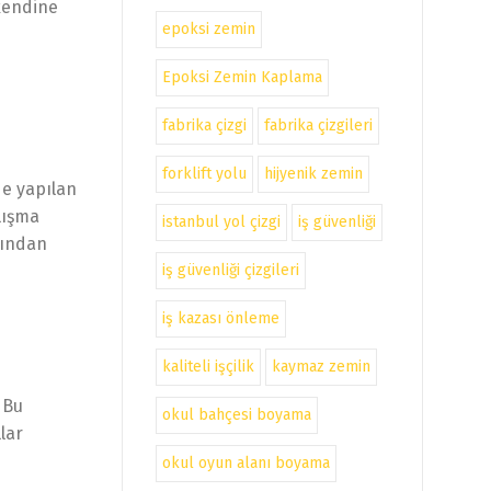
kendine
epoksi zemin
Epoksi Zemin Kaplama
fabrika çizgi
fabrika çizgileri
forklift yolu
hijyenik zemin
de yapılan
lışma
istanbul yol çizgi
iş güvenliği
kından
iş güvenliği çizgileri
iş kazası önleme
kaliteli işçilik
kaymaz zemin
 Bu
okul bahçesi boyama
lar
okul oyun alanı boyama