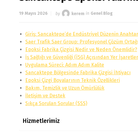
19 Mayıs 2026
by
kerem
in
Genel Blog
Giriş: Sancaktepe’de Endüstriyel Düzenin Anahtar
Saer Trafik Saer Group: Profesyonel Çözüm Ortağ
Epoksi Fabrika Çizgisi Nedir ve Neden Önemlidir?
İş Sağlığı ve Güvenliği (İSG) Açısından Yer İşaretle
Uygulama Süreci: Adım Adım Kalite
Sancaktepe Bölgesinde Fabrika Çizgisi İhtiyacı
Epoksi Çizgi Boyalarının Teknik Özellikleri
Bakım, Temizlik ve Uzun Ömürlülük
İletişim ve Destek
Sıkça Sorulan Sorular (SSS)
Hizmetlerimiz