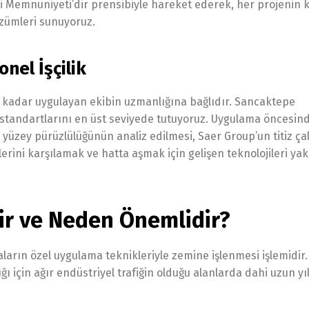
i Memnuniyeti’dir prensibiyle hareket ederek, her projenin 
özümleri sunuyoruz.
nel İşçilik
si kadar uygulayan ekibin uzmanlığına bağlıdır. Sancaktepe
k standartlarını en üst seviyede tutuyoruz. Uygulama öncesin
 yüzey pürüzlülüğünün analiz edilmesi, Saer Group’un titiz ça
lerini karşılamak ve hatta aşmak için gelişen teknolojileri ya
dir ve Neden Önemlidir?
oyaların özel uygulama teknikleriyle zemine işlenmesi işlemidir.
 için ağır endüstriyel trafiğin olduğu alanlarda dahi uzun yıl