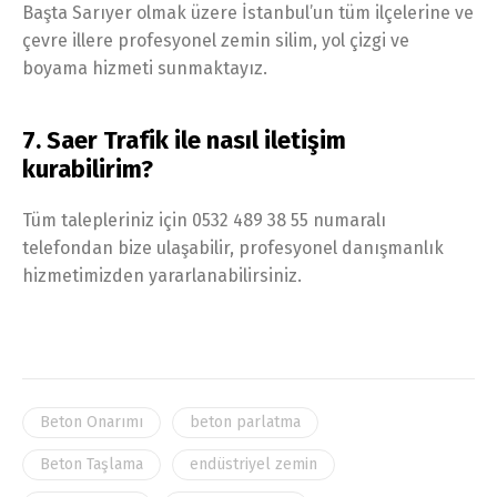
Başta Sarıyer olmak üzere İstanbul’un tüm ilçelerine ve
çevre illere profesyonel zemin silim, yol çizgi ve
boyama hizmeti sunmaktayız.
7. Saer Trafik ile nasıl iletişim
kurabilirim?
Tüm talepleriniz için 0532 489 38 55 numaralı
telefondan bize ulaşabilir, profesyonel danışmanlık
hizmetimizden yararlanabilirsiniz.
Beton Onarımı
beton parlatma
Beton Taşlama
endüstriyel zemin