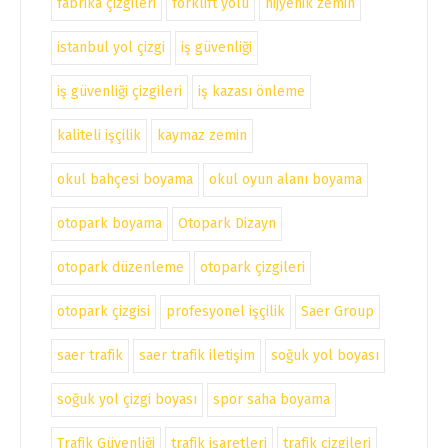
fabrika çizgileri
forklift yolu
hijyenik zemin
istanbul yol çizgi
iş güvenliği
iş güvenliği çizgileri
iş kazası önleme
kaliteli işçilik
kaymaz zemin
okul bahçesi boyama
okul oyun alanı boyama
otopark boyama
Otopark Dizayn
otopark düzenleme
otopark çizgileri
otopark çizgisi
profesyonel işçilik
Saer Group
saer trafik
saer trafik iletişim
soğuk yol boyası
soğuk yol çizgi boyası
spor saha boyama
Trafik Güvenliği
trafik işaretleri
trafik çizgileri