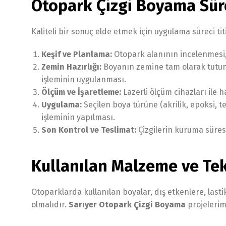
Otopark Çizgi Boyama Süre
Kaliteli bir sonuç elde etmek için uygulama süreci titi
Keşif ve Planlama:
Otopark alanının incelenmesi, 
Zemin Hazırlığı:
Boyanın zemine tam olarak tutunma
işleminin uygulanması.
Ölçüm ve İşaretleme:
Lazerli ölçüm cihazları ile h
Uygulama:
Seçilen boya türüne (akrilik, epoksi, 
işleminin yapılması.
Son Kontrol ve Teslimat:
Çizgilerin kuruma süresi
Kullanılan Malzeme ve Tekn
Otoparklarda kullanılan boyalar, dış etkenlere, lasti
olmalıdır.
Sarıyer Otopark Çizgi Boyama
projelerim