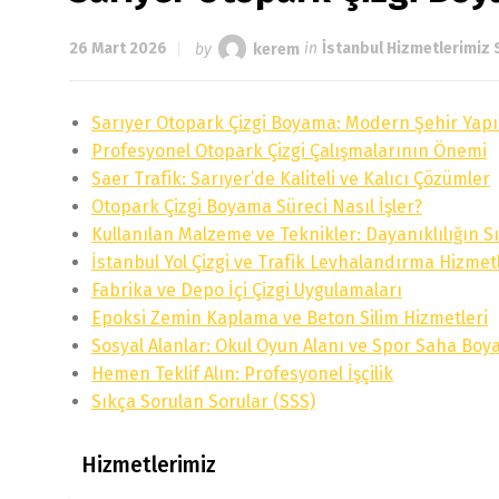
26 Mart 2026
by
kerem
in
İstanbul Hizmetlerimiz 
Sarıyer Otopark Çizgi Boyama: Modern Şehir Yap
Profesyonel Otopark Çizgi Çalışmalarının Önemi
Saer Trafik: Sarıyer’de Kaliteli ve Kalıcı Çözümler
Otopark Çizgi Boyama Süreci Nasıl İşler?
Kullanılan Malzeme ve Teknikler: Dayanıklılığın Sı
İstanbul Yol Çizgi ve Trafik Levhalandırma Hizmet
Fabrika ve Depo İçi Çizgi Uygulamaları
Epoksi Zemin Kaplama ve Beton Silim Hizmetleri
Sosyal Alanlar: Okul Oyun Alanı ve Spor Saha Bo
Hemen Teklif Alın: Profesyonel İşçilik
Sıkça Sorulan Sorular (SSS)
Hizmetlerimiz