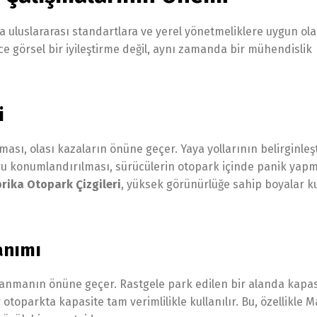
 uluslararası standartlara ve yerel yönetmeliklere uygun ol
ce görsel bir iyileştirme değil, aynı zamanda bir mühendislik
i
lması, olası kazaların önüne geçer. Yaya yollarının belirginleşt
oğru konumlandırılması, sürücülerin otopark içinde panik ya
brika Otopark Çizgileri
, yüksek görünürlüğe sahip boyalar k
lanımı
klanmanın önüne geçer. Rastgele park edilen bir alanda kapa
toparkta kapasite tam verimlilikle kullanılır. Bu, özellikle M