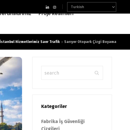
feranslarımız
Proje Resimleri
İstanbul Hizmetlerimiz Saer Trafik
Sarıyer Otopark Çizgi Boyama
Kategoriler
Fabrika İş Güvenliği
Çizgileri