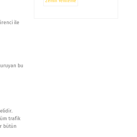
Zemin Yenileme
renci ile
 kuruyan bu
lidir.
tüm trafik
ir bütün