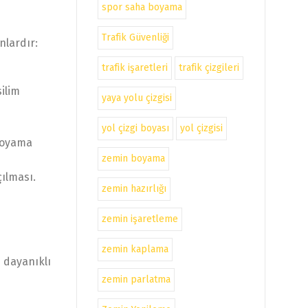
spor saha boyama
Trafik Güvenliği
nlardır:
trafik işaretleri
trafik çizgileri
ilim
yaya yolu çizgisi
yol çizgi boyası
yol çizgisi
 boyama
zemin boyama
çılması.
zemin hazırlığı
zemin işaretleme
zemin kaplama
ı dayanıklı
zemin parlatma