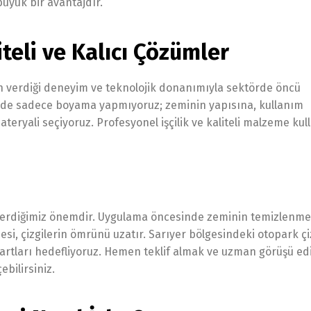
üyük bir avantajdır.
iteli ve Kalıcı Çözümler
ın verdiği deneyim ve teknolojik donanımıyla sektörde öncü
de sadece boyama yapmıyoruz; zeminin yapısına, kullanım
eryali seçiyoruz. Profesyonel işçilik ve kaliteli malzeme kul
 verdiğimiz önemdir. Uygulama öncesinde zeminin temizlenme
si, çizgilerin ömrünü uzatır. Sarıyer bölgesindeki otopark çi
rtları hedefliyoruz. Hemen teklif almak ve uzman görüşü ed
bilirsiniz.