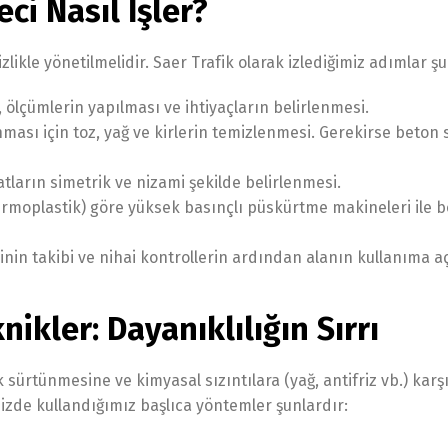
ci Nasıl İşler?
zlikle yönetilmelidir. Saer Trafik olarak izlediğimiz adımlar şu
ölçümlerin yapılması ve ihtiyaçların belirlenmesi.
sı için toz, yağ ve kirlerin temizlenmesi. Gerekirse beton s
atların simetrik ve nizami şekilde belirlenmesi.
termoplastik) göre yüksek basınçlı püskürtme makineleri ile
nin takibi ve nihai kontrollerin ardından alanın kullanıma a
ikler: Dayanıklılığın Sırrı
k sürtünmesine ve kimyasal sızıntılara (yağ, antifriz vb.) karş
izde kullandığımız başlıca yöntemler şunlardır: