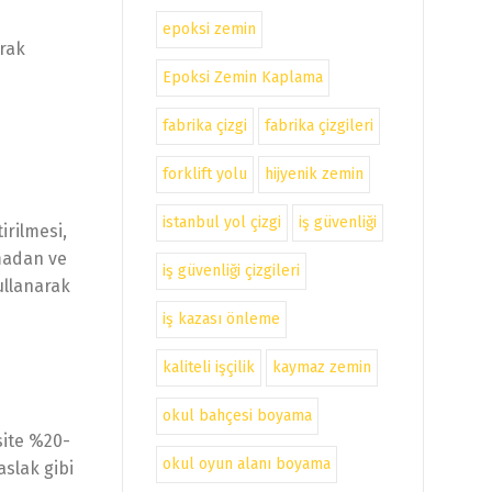
epoksi zemin
arak
Epoksi Zemin Kaplama
fabrika çizgi
fabrika çizgileri
forklift yolu
hijyenik zemin
istanbul yol çizgi
iş güvenliği
irilmesi,
pmadan ve
iş güvenliği çizgileri
ullanarak
iş kazası önleme
kaliteli işçilik
kaymaz zemin
okul bahçesi boyama
site %20-
okul oyun alanı boyama
aslak gibi