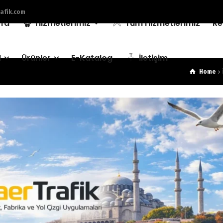
afik.com
fa
Hizmetlerimiz
Tüm Hizmetlerimiz
Re
l
Ürünler
E-Katalog
İletişim
Home