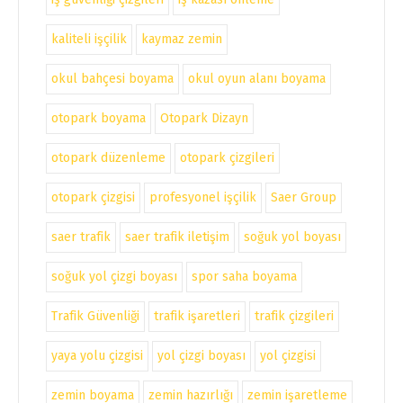
kaliteli işçilik
kaymaz zemin
okul bahçesi boyama
okul oyun alanı boyama
otopark boyama
Otopark Dizayn
otopark düzenleme
otopark çizgileri
otopark çizgisi
profesyonel işçilik
Saer Group
saer trafik
saer trafik iletişim
soğuk yol boyası
soğuk yol çizgi boyası
spor saha boyama
Trafik Güvenliği
trafik işaretleri
trafik çizgileri
yaya yolu çizgisi
yol çizgi boyası
yol çizgisi
zemin boyama
zemin hazırlığı
zemin işaretleme