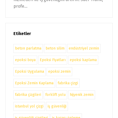
profe...
Etiketler
beton parlatma
beton silim
endüstriyel zemin
epoksi boya
Epoksi Fiyatları
epoksi kaplama
Epoksi Uygulama
epoksi zemin
Epoksi Zemin Kaplama
fabrika çizgi
fabrika çizgileri
forklift yolu
hijyenik zemin
istanbul yol çizgi
iş güvenliği
iş güvenliği çizgileri
iş kazası önleme