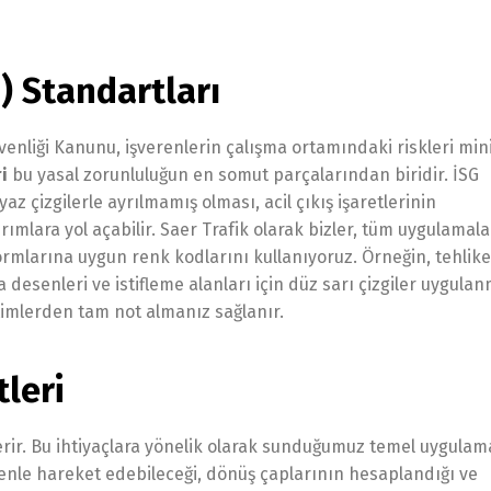
G) Standartları
Güvenliği Kanunu, işverenlerin çalışma ortamındaki riskleri mi
ri
bu yasal zorunluluğun en somut parçalarından biridir. İSG
az çizgilerle ayrılmamış olması, acil çıkış işaretlerinin
tırımlara yol açabilir. Saer Trafik olarak bizler, tüm uygulama
ormlarına uygun renk kodlarını kullanıyoruz. Örneğin, tehlike
a desenleri ve istifleme alanları için düz sarı çizgiler uygula
timlerden tam not almanız sağlanır.
leri
terir. Bu ihtiyaçlara yönelik olarak sunduğumuz temel uygulam
venle hareket edebileceği, dönüş çaplarının hesaplandığı ve