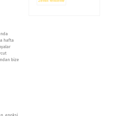
Zemin Yenileme
nında
ya hafta
oyalar
vcut
sından bize
en, epoksi