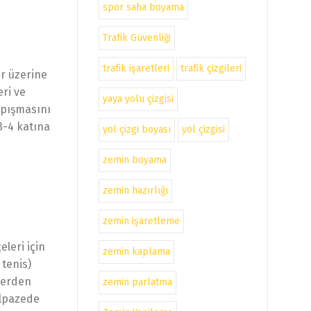
spor saha boyama
Trafik Güvenliği
trafik işaretleri
trafik çizgileri
er üzerine
eri ve
yaya yolu çizgisi
apışmasını
3-4 katına
yol çizgi boyası
yol çizgisi
zemin boyama
zemin hazırlığı
zemin işaretleme
eleri için
zemin kaplama
 tenis)
klerden
zemin parlatma
elpazede