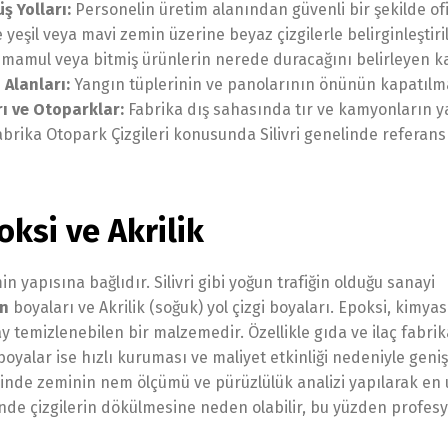
ş Yolları:
Personelin üretim alanından güvenli bir şekilde of
 yeşil veya mavi zemin üzerine beyaz çizgilerle belirginleştiri
amul veya bitmiş ürünlerin nerede duracağını belirleyen 
Alanları:
Yangın tüplerinin ve panolarının önünün kapatılm
ı ve Otoparklar:
Fabrika dış sahasında tır ve kamyonların 
Fabrika Otopark Çizgileri konusunda Silivri genelinde referans
ksi ve Akrilik
n yapısına bağlıdır. Silivri gibi yoğun trafiğin olduğu sanayi
in
boyaları ve Akrilik (soğuk) yol çizgi boyaları. Epoksi, kimyas
 temizlenebilen bir malzemedir. Özellikle gıda ve ilaç fabri
ı boyalar ise hızlı kuruması ve maliyet etkinliği nedeniyle geni
sinde zeminin nem ölçümü ve pürüzlülük analizi yapılarak en
nde çizgilerin dökülmesine neden olabilir, bu yüzden profesyo