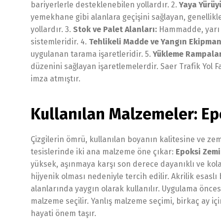
bariyerlerle desteklenebilen yollardır. 2.
Yaya Yürüyü
yemekhane gibi alanlara geçişini sağlayan, genellikle
yollardır. 3.
Stok ve Palet Alanları:
Hammadde, yarı m
sistemleridir. 4.
Tehlikeli Madde ve Yangın Ekipman 
uygulanan tarama işaretleridir. 5.
Yükleme Rampalar
düzenini sağlayan işaretlemelerdir. Saer Trafik Yol 
imza atmıştır.
Kullanılan Malzemeler: Epo
Çizgilerin ömrü, kullanılan boyanın kalitesine ve zemi
tesislerinde iki ana malzeme öne çıkar:
Epoksi Zem
yüksek, aşınmaya karşı son derece dayanıklı ve kolay
hijyenik olması nedeniyle tercih edilir. Akrilik esasl
alanlarında yaygın olarak kullanılır. Uygulama önce
malzeme seçilir. Yanlış malzeme seçimi, birkaç ay içi
hayati önem taşır.