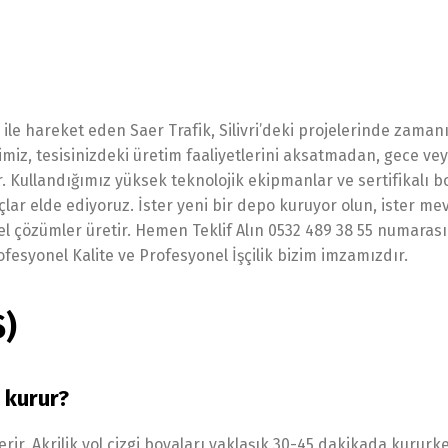
e ile hareket eden Saer Trafik, Silivri’deki projelerinde zama
bimiz, tesisinizdeki üretim faaliyetlerini aksatmadan, gece ve
Kullandığımız yüksek teknolojik ekipmanlar ve sertifikalı b
r elde ediyoruz. İster yeni bir depo kuruyor olun, ister me
özel çözümler üretir. Hemen Teklif Alın 0532 489 38 55 numara
rofesyonel Kalite ve Profesyonel İşçilik bizim imzamızdır.
S)
e kurur?
ir. Akrilik yol çizgi boyaları yaklaşık 30-45 dakikada kururk