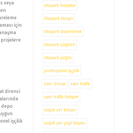
is veya
otopark boyama
len
kareleme
Otopark Dizayn
aması için
otopark düzenleme
yanaşma
 projelere
otopark çizgileri
otopark çizgisi
profesyonel işçilik
Saer Group
saer trafik
al direnci
saer trafik iletişim
kalarında
ş depo
soğuk yol boyası
 uygun
nel işçilik
soğuk yol çizgi boyası