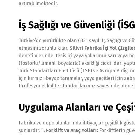
artırabilmektedir.
İş Sağlığı ve Güvenliği (İS
Türkiye’de yürürlükte olan 6331 sayılı İş Sağlığı ve 
etmesini zorunlu kılar.
Silivri Fabrika İçi Yol Çizgile
denetimlerinde, tesis içi yaya yollarının sarı veya bey
(fosforlu/lümenli boyalarla) eksikliği ciddi idari yap
Türk Standartları Enstitüsü (TSE) ve Avrupa Birliği n
için kırmızı-beyaz taramalar, yaya geçitleri için zebr
Profesyonel kalite standartlarımız sayesinde, dene
Uygulama Alanları ve Çeşit
Fabrika ve depo alanlarında ihtiyaçlar çeşitlilik gös
şunlardır: 1.
Forklift ve Araç Yolları:
Forkliftlerin gü