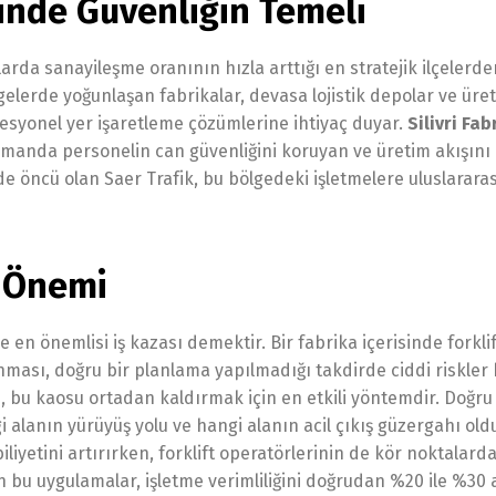
esinde Güvenliğin Temeli
larda sanayileşme oranının hızla arttığı en stratejik ilçelerden
gelerde yoğunlaşan fabrikalar, devasa lojistik depolar ve üre
fesyonel yer işaretleme çözümlerine ihtiyaç duyar.
Silivri Fab
zamanda personelin can güvenliğini koruyan ve üretim akışını
de öncü olan Saer Trafik, bu bölgedeki işletmelere uluslararas
n Önemi
n önemlisi iş kazası demektir. Bir fabrika içerisinde forklif
anması, doğru bir planlama yapılmadığı takdirde ciddi riskler 
ri, bu kaosu ortadan kaldırmak için en etkili yöntemdir. Doğru
i alanın yürüyüş yolu ve hangi alanın acil çıkış güzergahı ol
biliyetini artırırken, forklift operatörlerinin de kör noktalar
ılan bu uygulamalar, işletme verimliliğini doğrudan %20 ile %30