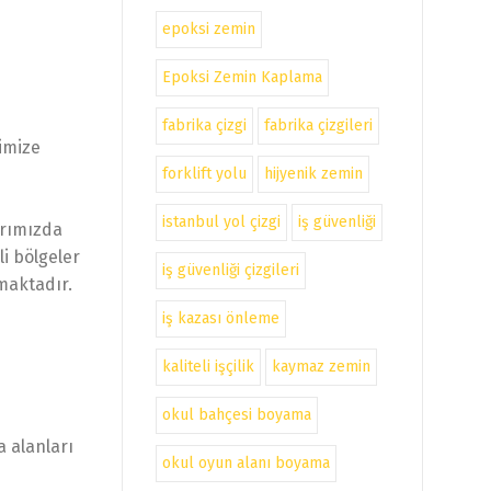
epoksi zemin
Epoksi Zemin Kaplama
fabrika çizgi
fabrika çizgileri
nimize
forklift yolu
hijyenik zemin
istanbul yol çizgi
iş güvenliği
larımızda
li bölgeler
iş güvenliği çizgileri
nmaktadır.
iş kazası önleme
kaliteli işçilik
kaymaz zemin
okul bahçesi boyama
a alanları
okul oyun alanı boyama