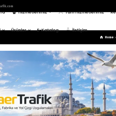
afik.com
fa
Hizmetlerimiz
Tüm Hizmetlerimiz
Re
l
Ürünler
E-Katalog
İletişim
Home