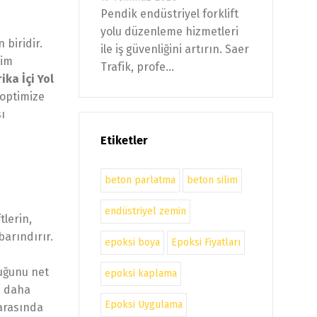
Pendik endüstriyel forklift
yolu düzenleme hizmetleri
 biridir.
ile iş güvenliğini artırın. Saer
tim
Trafik, profe...
rika İçi Yol
 optimize
ı
Etiketler
beton parlatma
beton silim
endüstriyel zemin
tlerin,
barındırır.
epoksi boya
Epoksi Fiyatları
duğunu net
epoksi kaplama
da daha
Epoksi Uygulama
 arasında