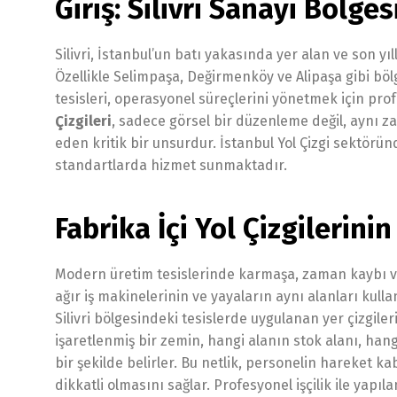
Giriş: Silivri Sanayi Bölg
Silivri, İstanbul’un batı yakasında yer alan ve son yıl
Özellikle Selimpaşa, Değirmenköy ve Alipaşa gibi böl
tesisleri, operasyonel süreçlerini yönetmek için pro
Çizgileri
, sadece görsel bir düzenleme değil, aynı 
eden kritik bir unsurdur. İstanbul Yol Çizgi sektörün
standartlarda hizmet sunmaktadır.
Fabrika İçi Yol Çizgilerini
Modern üretim tesislerinde karmaşa, zaman kaybı ve e
ağır iş makinelerinin ve yayaların aynı alanları kull
Silivri bölgesindeki tesislerde uygulanan yer çizgile
işaretlenmiş bir zemin, hangi alanın stok alanı, hang
bir şekilde belirler. Bu netlik, personelin hareket ka
dikkatli olmasını sağlar. Profesyonel işçilik ile yap