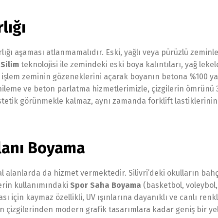
lığı
lığı aşaması atlanmamalıdır. Eski, yağlı veya pürüzlü zeminl
Silim
teknolojisi ile zemindeki eski boya kalıntıları, yağ lekel
Bu işlem zeminin gözeneklerini açarak boyanın betona %100 y
yenileme ve beton parlatma hizmetlerimizle, çizgilerin ömrünü 
stetik görünmekle kalmaz, aynı zamanda forklift lastiklerinin
lanı Boyama
l alanlarda da hizmet vermektedir. Silivri’deki okulların bahç
lerin kullanımındaki
Spor Saha Boyama
(basketbol, voleybol,
 için kaymaz özellikli, UV ışınlarına dayanıklı ve canlı ren
yun çizgilerinden modern grafik tasarımlara kadar geniş bir y