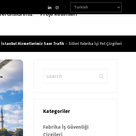
feranslarımız
Proje Resimleri
İstanbul Hizmetlerimiz Saer Trafik
Silivri Fabrika İçi Yol Çizgileri
Kategoriler
Fabrika İş Güvenliği
Çizgileri