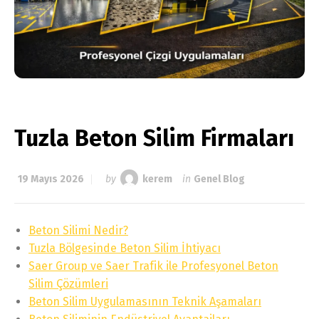
Tuzla Beton Silim Firmaları
19 Mayıs 2026
by
kerem
in
Genel Blog
Beton Silimi Nedir?
Tuzla Bölgesinde Beton Silim İhtiyacı
Saer Group ve Saer Trafik ile Profesyonel Beton
Silim Çözümleri
Beton Silim Uygulamasının Teknik Aşamaları