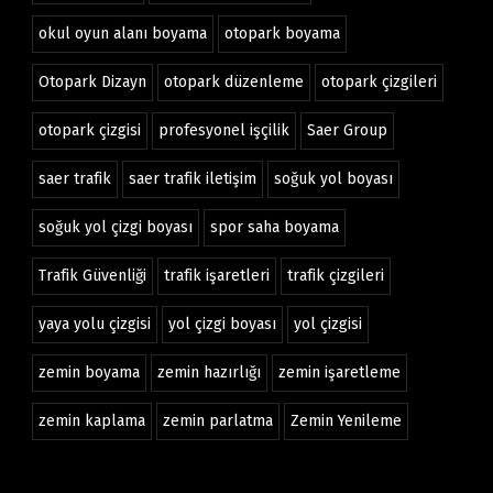
okul oyun alanı boyama
otopark boyama
Otopark Dizayn
otopark düzenleme
otopark çizgileri
otopark çizgisi
profesyonel işçilik
Saer Group
saer trafik
saer trafik iletişim
soğuk yol boyası
soğuk yol çizgi boyası
spor saha boyama
Trafik Güvenliği
trafik işaretleri
trafik çizgileri
yaya yolu çizgisi
yol çizgi boyası
yol çizgisi
zemin boyama
zemin hazırlığı
zemin işaretleme
zemin kaplama
zemin parlatma
Zemin Yenileme