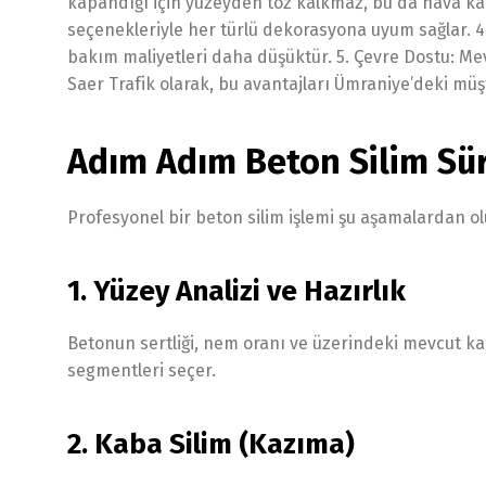
kapandığı için yüzeyden toz kalkmaz, bu da hava kali
seçenekleriyle her türlü dekorasyona uyum sağlar. 4
bakım maliyetleri daha düşüktür. 5. Çevre Dostu: Mev
Saer Trafik olarak, bu avantajları Ümraniye’deki mü
Adım Adım Beton Silim Sür
Profesyonel bir beton silim işlemi şu aşamalardan ol
1. Yüzey Analizi ve Hazırlık
Betonun sertliği, nem oranı ve üzerindeki mevcut k
segmentleri seçer.
2. Kaba Silim (Kazıma)