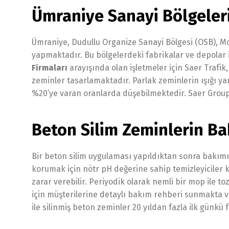
Ümraniye Sanayi Bölgeleri
Ümraniye, Dudullu Organize Sanayi Bölgesi (OSB), Mo
yapmaktadır. Bu bölgelerdeki fabrikalar ve depolar i
Firmaları
arayışında olan işletmeler için Saer Trafik, 
zeminler tasarlamaktadır. Parlak zeminlerin ışığı ya
%20’ye varan oranlarda düşebilmektedir. Saer Group ol
Beton Silim Zeminlerin B
Bir beton silim uygulaması yapıldıktan sonra bakımı o
korumak için nötr pH değerine sahip temizleyiciler kul
zarar verebilir. Periyodik olarak nemli bir mop ile to
için müşterilerine detaylı bakım rehberi sunmakta 
ile silinmiş beton zeminler 20 yıldan fazla ilk günkü