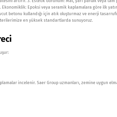
tesini artırır. 3. Estetik Görünüm: Mat, yarı parlak veya tam
. Ekonomiklik: Epoksi veya seramik kaplamalara göre ilk yatı
cut betonu kullandığı için atık oluşturmaz ve enerji tasarrufu
şterilerimize en yüksek standartlarda sunuyoruz.
eci
uşur:
aplamalar incelenir. Saer Group uzmanları, zemine uygun elm