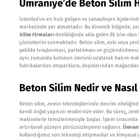
Ümraniye’de Beton Silim H
İstanbul’un en hızlı gelişen ve sanayileşen ilçeleri
merkezinde yer almaktadır. Bu dinamik bölgede, zemi
Silim Firmaları
denildiğinde akla gelen ilk isim ola
çözümlerini sunmaktadır. Beton silim, eski veya yeni
şekilde tıraşlanması, parlatılması ve güçlendirilmesi
aynı zamanda betonun ömrünü uzatarak bakım maliye
fabrikalardan otoparklara, depolarından mağazalara
Beton Silim Nedir ve Nasıl
Beton silim, zemin teknolojilerinde devrim niteliği
kendi doğal yapısını modernize eder. Bu süreç, zemin
makinelerle temizlenmesiyle başlar. İşlem sırasında
artırılarak yüzeyin pürüzsüzleşmesi sağlanır.
Ümrani
kullandığımız son teknoloji ekipmanlar ve kimyasal y