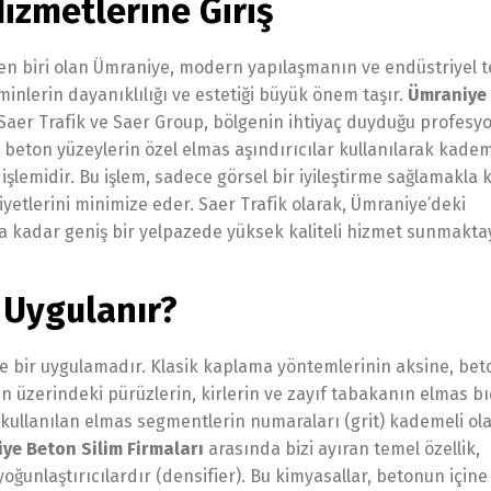
izmetlerine Giriş
nden biri olan Ümraniye, modern yapılaşmanın ve endüstriyel t
nlerin dayanıklılığı ve estetiği büyük önem taşır.
Ümraniye
n Saer Trafik ve Saer Group, bölgenin ihtiyaç duyduğu profesy
 beton yüzeylerin özel elmas aşındırıcılar kullanılarak kadem
 işlemidir. Bu işlem, sadece görsel bir iyileştirme sağlamakla 
tlerini minimize eder. Saer Trafik olarak, Ümraniye’deki
 kadar geniş bir yelpazede yüksek kaliteli hizmet sunmaktay
 Uygulanır?
nde bir uygulamadır. Klasik kaplama yöntemlerinin aksine, be
 üzerindeki pürüzlerin, kirlerin ve zayıf tabakanın elmas bı
 kullanılan elmas segmentlerin numaraları (grit) kademeli ol
ye Beton Silim Firmaları
arasında bizi ayıran temel özellik,
oğunlaştırıcılardır (densifier). Bu kimyasallar, betonun içine