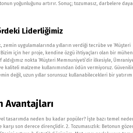
etonun yoğunluğunu artırır. Sonuç; tozumasız, darbelere daya
rdeki Liderliğimiz
, zemin uygulamalarında yılların verdiği tecrübe ve ‘Müşteri
izim için her proje, kendine özgü ihtiyaçları olan bir mühen
 aldığımız nokta ‘Müşteri Memnuniyeti’dir ilkesiyle, Ümraniy
 ve kaliteli malzeme kullanımından ödün vermiyoruz. Güvenili
min değil, uzun yıllar sorunsuz kullanabilecekleri bir yatırım
 Avantajları
el tasarımda neden bu kadar popüler? İşte bazı temel nedenl
re karşı son derece dirençlidir. 2. Tozumasızlık: Betonun göze