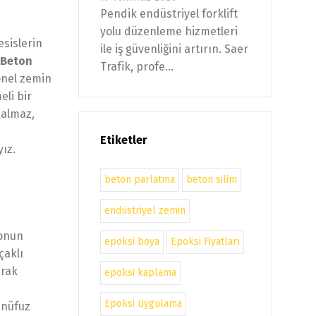
Pendik endüstriyel forklift
yolu düzenleme hizmetleri
esislerin
ile iş güvenliğini artırın. Saer
 Beton
Trafik, profe...
onel zemin
eli bir
kalmaz,
Etiketler
ız.
beton parlatma
beton silim
endüstriyel zemin
tonun
epoksi boya
Epoksi Fiyatları
çaklı
arak
epoksi kaplama
Epoksi Uygulama
 nüfuz