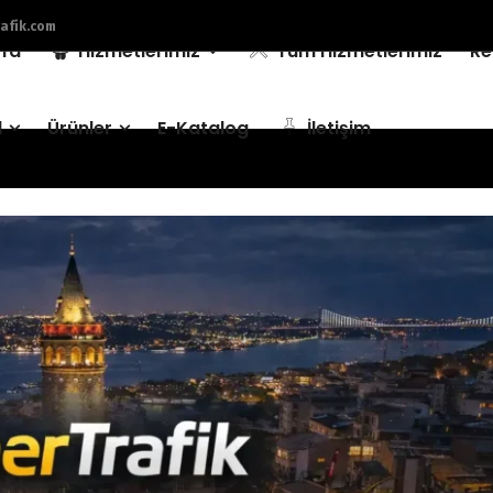
afik.com
fa
Hizmetlerimiz
Tüm Hizmetlerimiz
Re
l
Ürünler
E-Katalog
İletişim