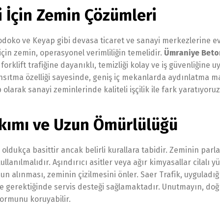
 İçin Zemin Çözümleri
doko ve Keyap gibi devasa ticaret ve sanayi merkezlerine ev 
çin zemin, operasyonel verimliliğin temelidir.
Ümraniye Beto
forklift trafiğine dayanıklı, temizliği kolay ve iş güvenliğine 
nsıtma özelliği sayesinde, geniş iç mekanlarda aydınlatma ma
arak sanayi zeminlerinde kaliteli işçilik ile fark yaratıyoruz
akımı ve Uzun Ömürlülüğü
ldukça basittir ancak belirli kurallara tabidir. Zeminin parla
lanılmalıdır. Aşındırıcı asitler veya ağır kimyasallar cilalı y
zun alınması, zeminin çizilmesini önler. Saer Trafik, uyguladı
ve gerektiğinde servis desteği sağlamaktadır. Unutmayın, do
 formunu koruyabilir.