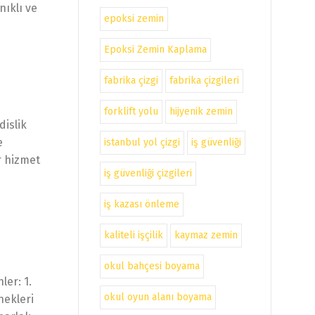
nıklı ve
epoksi zemin
Epoksi Zemin Kaplama
fabrika çizgi
fabrika çizgileri
forklift yolu
hijyenik zemin
dislik
e
istanbul yol çizgi
iş güvenliği
r hizmet
iş güvenliği çizgileri
iş kazası önleme
kaliteli işçilik
kaymaz zemin
okul bahçesi boyama
er: 1.
okul oyun alanı boyama
nekleri