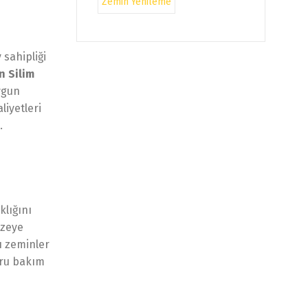
Zemin Yenileme
sahipliği
n Silim
uygun
liyetleri
.
klığını
üzeye
ğı zeminler
ğru bakım