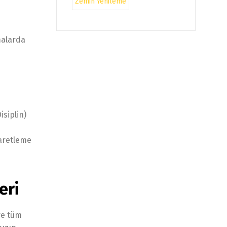
Zemin Yenileme
malarda
isiplin)
şaretleme
eri
re tüm