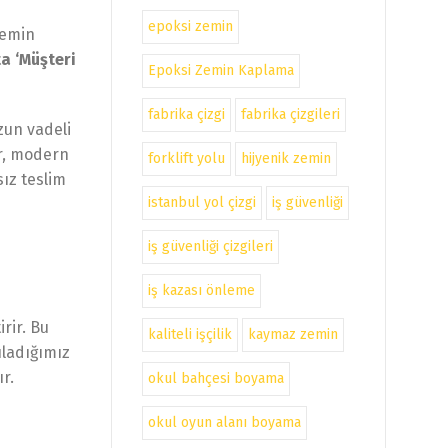
epoksi zemin
zemin
a ‘Müşteri
Epoksi Zemin Kaplama
fabrika çizgi
fabrika çizgileri
zun vadeli
or, modern
forklift yolu
hijyenik zemin
ız teslim
istanbul yol çizgi
iş güvenliği
iş güvenliği çizgileri
iş kazası önleme
rir. Bu
kaliteli işçilik
kaymaz zemin
uladığımız
ır.
okul bahçesi boyama
okul oyun alanı boyama