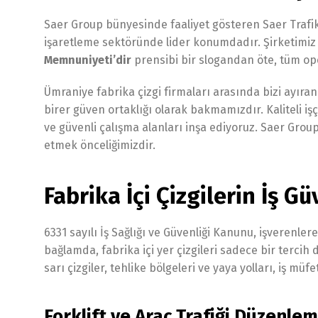
Saer Group bünyesinde faaliyet gösteren Saer Trafik
işaretleme sektöründe lider konumdadır. Şirketimiz
Memnuniyeti’dir
prensibi bir slogandan öte, tüm ope
Ümraniye fabrika çizgi firmaları arasında bizi ayıran 
birer güven ortaklığı olarak bakmamızdır. Kaliteli iş
ve güvenli çalışma alanları inşa ediyoruz. Saer Gro
etmek önceliğimizdir.
Fabrika İçi Çizgilerin İş G
6331 sayılı İş Sağlığı ve Güvenliği Kanunu, işverenle
bağlamda, fabrika içi yer çizgileri sadece bir tercih
sarı çizgiler, tehlike bölgeleri ve yaya yolları, iş mü
Forklift ve Araç Trafiği Düzenlem