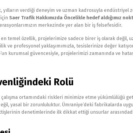
, yılların verdiği deneyim ve uzman kadrosuyla endüstriyel 
 için
Saer Trafik Hakkımızda Öncelikle hedef aldığımız nokt
rasyonlarımızın merkezinde yer alan bir iş felsefesidir.
en temel özellik, projelerimize sadece birer iş olarak değil, u
çilik ve profesyonel yaklaşımımızla, tesislerinize değer katıy
up’un kurumsal güvencesiyle, projelerimizi zamanında ve hatas
üvenliğindeki Rolü
re çalışma ortamındaki riskleri minimize etme yükümlülüğü geti
 değil, yasal bir zorunluluktur. Ümraniye’deki fabrikalarda uyg
fettişlerinin denetimlerinde ilk dikkat ettiği unsurlar arasındad
esi