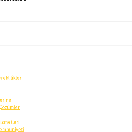
reklilikler
lerine
k Çözümler
izmetleri
Memnuniyeti