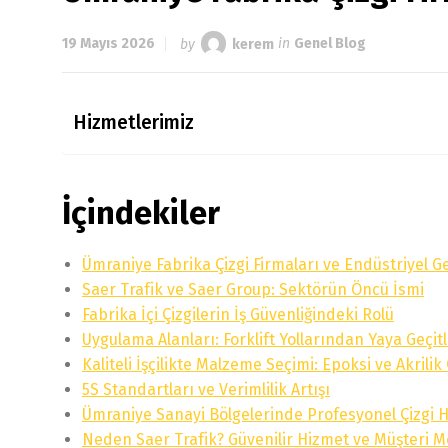
19 Mayıs 2026
by
kerem
in
Genel Blog
Hizmetlerimiz
İçindekiler
Ümraniye Fabrika Çizgi Firmaları ve Endüstriyel Ge
Saer Trafik ve Saer Group: Sektörün Öncü İsmi
Fabrika İçi Çizgilerin İş Güvenliğindeki Rolü
Uygulama Alanları: Forklift Yollarından Yaya Geçit
Kaliteli İşçilikte Malzeme Seçimi: Epoksi ve Akrili
5S Standartları ve Verimlilik Artışı
Ümraniye Sanayi Bölgelerinde Profesyonel Çizgi H
Neden Saer Trafik? Güvenilir Hizmet ve Müşteri 