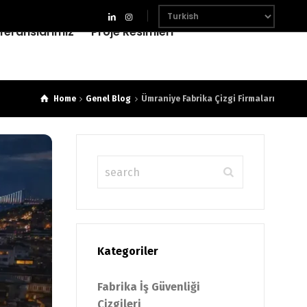
feranslarımız
Proje Resimleri
Home
Genel Blog
Ümraniye Fabrika Çizgi Firmaları
Kategoriler
Fabrika İş Güvenliği
Çizgileri