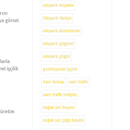
otopark boyama
rını
Otopark Dizayn
ya görsel
otopark düzenleme
otopark çizgileri
otopark çizgisi
larla
el işçilik
profesyonel işçilik
Saer Group
saer trafik
saer trafik iletişim
soğuk yol boyası
 üretim
soğuk yol çizgi boyası