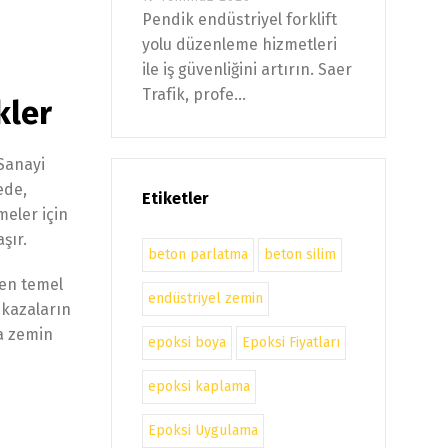
Pendik endüstriyel forklift
yolu düzenleme hizmetleri
ile iş güvenliğini artırın. Saer
Trafik, profe...
kler
 Sanayi
ede,
Etiketler
meler için
şır.
beton parlatma
beton silim
 en temel
endüstriyel zemin
l kazaların
da zemin
epoksi boya
Epoksi Fiyatları
epoksi kaplama
Epoksi Uygulama