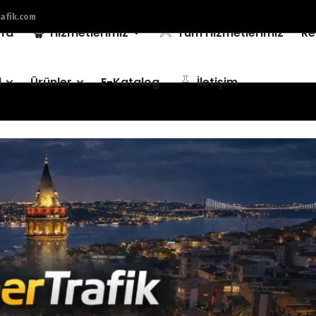
afik.com
fa
Hizmetlerimiz
Tüm Hizmetlerimiz
Re
l
Ürünler
E-Katalog
İletişim