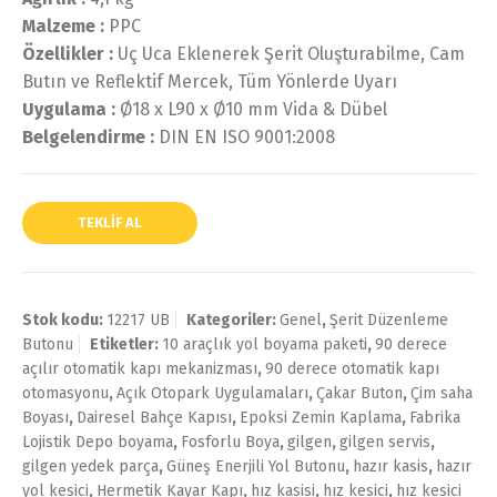
Malzeme :
PPC
Özellikler :
Uç Uca Eklenerek Şerit Oluşturabilme, Cam
Butın ve Reflektif Mercek, Tüm Yönlerde Uyarı
Uygulama :
Ø18 x L90 x Ø10 mm Vida & Dübel
Belgelendirme :
DIN EN ISO 9001:2008
TEKLIF AL
Stok kodu:
12217 UB
Kategoriler:
Genel
,
Şerit Düzenleme
Butonu
Etiketler:
10 araçlık yol boyama paketi
,
90 derece
açılır otomatik kapı mekanizması
,
90 derece otomatik kapı
otomasyonu
,
Açık Otopark Uygulamaları
,
Çakar Buton
,
Çim saha
Boyası
,
Dairesel Bahçe Kapısı
,
Epoksi Zemin Kaplama
,
Fabrika
Lojistik Depo boyama
,
Fosforlu Boya
,
gilgen
,
gilgen servis
,
gilgen yedek parça
,
Güneş Enerjili Yol Butonu
,
hazır kasis
,
hazır
yol kesici
,
Hermetik Kayar Kapı
,
hız kasisi
,
hız kesici
,
hız kesici