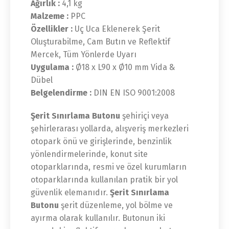
Ağırlık :
4,1 kg
Malzeme :
PPC
Özellikler :
Uç Uca Eklenerek Şerit
Oluşturabilme, Cam Butın ve Reflektif
Mercek, Tüm Yönlerde Uyarı
Uygulama :
Ø18 x L90 x Ø10 mm Vida &
Dübel
Belgelendirme :
DIN EN ISO 9001:2008
Şerit Sınırlama Butonu
şehiriçi veya
şehirlerarası yollarda, alışveriş merkezleri
otopark önü ve girişlerinde, benzinlik
yönlendirmelerinde, konut site
otoparklarında, resmi ve özel kurumların
otoparklarında kullanılan pratik bir yol
güvenlik elemanıdır.
Şerit Sınırlama
Butonu
şerit düzenleme, yol bölme ve
ayırma olarak kullanılır. Butonun iki