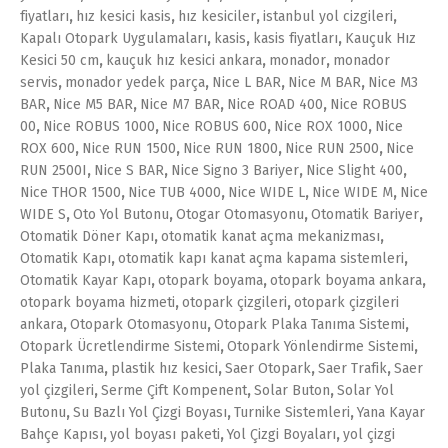
fiyatları
,
hız kesici kasis
,
hız kesiciler
,
istanbul yol cizgileri
,
Kapalı Otopark Uygulamaları
,
kasis
,
kasis fiyatları
,
Kauçuk Hız
Kesici 50 cm
,
kauçuk hız kesici ankara
,
monador
,
monador
servis
,
monador yedek parça
,
Nice L BAR
,
Nice M BAR
,
Nice M3
BAR
,
Nice M5 BAR
,
Nice M7 BAR
,
Nice ROAD 400
,
Nice ROBUS
00
,
Nice ROBUS 1000
,
Nice ROBUS 600
,
Nice ROX 1000
,
Nice
ROX 600
,
Nice RUN 1500
,
Nice RUN 1800
,
Nice RUN 2500
,
Nice
RUN 2500I
,
Nice S BAR
,
Nice Signo 3 Bariyer
,
Nice Slight 400
,
Nice THOR 1500
,
Nice TUB 4000
,
Nice WIDE L
,
Nice WIDE M
,
Nice
WIDE S
,
Oto Yol Butonu
,
Otogar Otomasyonu
,
Otomatik Bariyer
,
Otomatik Döner Kapı
,
otomatik kanat açma mekanizması
,
Otomatik Kapı
,
otomatik kapı kanat açma kapama sistemleri
,
Otomatik Kayar Kapı
,
otopark boyama
,
otopark boyama ankara
,
otopark boyama hizmeti
,
otopark çizgileri
,
otopark çizgileri
ankara
,
Otopark Otomasyonu
,
Otopark Plaka Tanıma Sistemi
,
Otopark Ücretlendirme Sistemi
,
Otopark Yönlendirme Sistemi
,
Plaka Tanıma
,
plastik hız kesici
,
Saer Otopark
,
Saer Trafik
,
Saer
yol çizgileri
,
Serme Çift Kompenent
,
Solar Buton
,
Solar Yol
Butonu
,
Su Bazlı Yol Çizgi Boyası
,
Turnike Sistemleri
,
Yana Kayar
Bahçe Kapısı
,
yol boyası paketi
,
Yol Çizgi Boyaları
,
yol çizgi