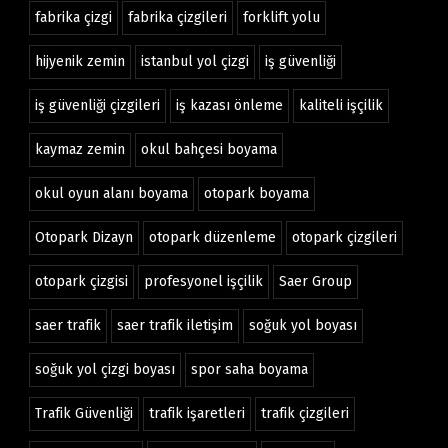
fabrika çizgi
fabrika çizgileri
forklift yolu
hijyenik zemin
istanbul yol çizgi
iş güvenliği
iş güvenliği çizgileri
iş kazası önleme
kaliteli işçilik
kaymaz zemin
okul bahçesi boyama
okul oyun alanı boyama
otopark boyama
Otopark Dizayn
otopark düzenleme
otopark çizgileri
otopark çizgisi
profesyonel işçilik
Saer Group
saer trafik
saer trafik iletişim
soğuk yol boyası
soğuk yol çizgi boyası
spor saha boyama
Trafik Güvenliği
trafik işaretleri
trafik çizgileri