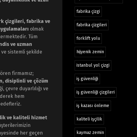
fabrika çizgi
k çizgileri, fabrika ve
fabrika çizgileri
uygulamaları
olmak
stermektedir. Tüm
forklift yolu
ndis ve uzman
ı ve sistemli şekilde
hijyenik zemin
istanbul yol çizgi
 gören firmamız;
iş güvenliği
, disiplinli ve çözüm
, çevre duyarlılığı ve
iş güvenliği çizgileri
 ederek hem
edefleriz.
iş kazası önleme
lik ve kaliteli hizmet
kaliteli işçilik
şterilerimizin
sayesinde her geçen
kaymaz zemin