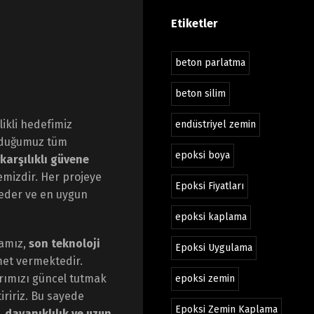
Etiketler
beton parlatma
beton silim
ikli hedefimiz
endüstriyel zemin
nduğumuz tüm
epoksi boya
karşılıklı güvene
emizdir. Her projeye
Epoksi Fiyatları
z eder ve en uygun
epoksi kaplama
mamız,
son teknoloji
Epoksi Uygulama
et vermektedir.
arımızı güncel tutmak
epoksi zemin
tiririz. Bu sayede
Epoksi Zemin Kaplama
, dayanıklılık ve uzun