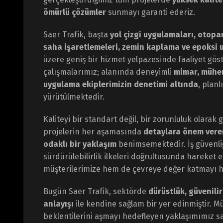
ömürlü çözümler
sunmayı garanti ederiz.
Saer Trafik, başta
yol çizgi uygulamaları, otopar
saha işaretlemeleri, zemin kaplama ve epoksi 
üzere geniş bir hizmet yelpazesinde faaliyet gö
çalışmalarımız; alanında deneyimli
mimar, mühe
uygulama ekiplerimizin denetimi altında
, planl
yürütülmektedir.
Kaliteyi bir standart değil, bir zorunluluk olarak
projelerin her aşamasında
detaylara önem veren
odaklı bir yaklaşım
benimsemektedir. İş güvenliği
sürdürülebilirlik ilkeleri doğrultusunda hareket
müşterilerimize hem de çevreye değer katmayı h
Bugün Saer Trafik, sektörde
dürüstlük, güvenilir
anlayışı
ile kendine sağlam bir yer edinmiştir. Mü
beklentilerini aşmayı hedefleyen yaklaşımımız 