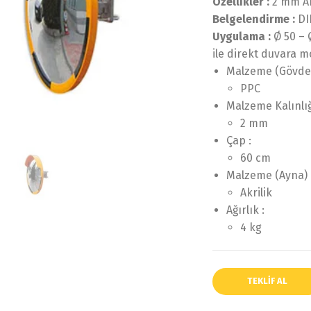
Özellikler :
2 mm Ak
Belgelendirme :
DI
Uygulama :
Ø 50 – 
ile direkt duvara m
Malzeme (Gövde)
PPC
Malzeme Kalınlığ
2 mm
Çap :
60 cm
Malzeme (Ayna) 
Akrilik
Ağırlık :
4 kg
TEKLIF AL