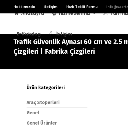
Hakkımızda
İletişim
Hızlı Teklif Formu
info@saertr
Anasayfa
Hizmetlerimiz
Tüm Hi
E-Katalog
İletişim
Trafik Güvenlik Aynası 60 cm ve 2.5 m
Çizgileri | Fabrika Çizgileri
Ürün kategorileri
Araç Stoperleri
Genel
Genel Ürünler