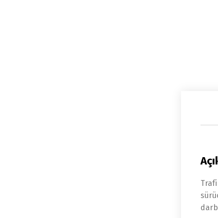
Açı
Traf
sürü
darbe