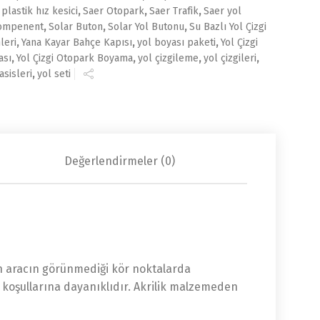
,
plastik hız kesici
,
Saer Otopark
,
Saer Trafik
,
Saer yol
Kompenent
,
Solar Buton
,
Solar Yol Butonu
,
Su Bazlı Yol Çizgi
leri
,
Yana Kayar Bahçe Kapısı
,
yol boyası paketi
,
Yol Çizgi
ası
,
Yol Çizgi Otopark Boyama
,
yol çizgileme
,
yol çizgileri
,
asisleri
,
yol seti
Değerlendirmeler (0)
en aracın görünmediği kör noktalarda
m koşullarına dayanıklıdır. Akrilik malzemeden