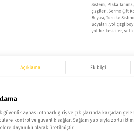
Sistemi
,
Plaka Tanıma
çizgileri
,
Serme Çift 
Boyası
,
Turnike Sistem
Boyaları
,
yol çizgi boy
yol hız kesiciler
,
yol k
Açıklama
Ek bilgi
klama
ik güvenlik aynası otopark giriş ve çıkışlarında karşıdan gel
cülere kontrol ve güvenlik sağlar. Sağlam yapısıyla zorlu ikli
lere dayanıklı olarak üretilmiştir.