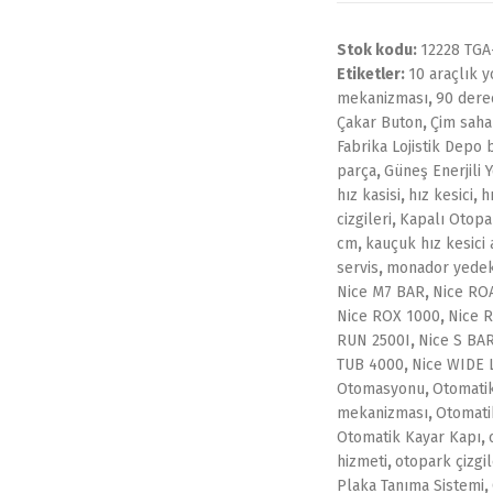
Stok kodu:
12228 TG
Etiketler:
10 araçlık 
mekanizması
,
90 dere
Çakar Buton
,
Çim saha
Fabrika Lojistik Depo
parça
,
Güneş Enerjili 
hız kasisi
,
hız kesici
,
h
cizgileri
,
Kapalı Otopa
cm
,
kauçuk hız kesici
servis
,
monador yedek
Nice M7 BAR
,
Nice RO
Nice ROX 1000
,
Nice 
RUN 2500I
,
Nice S BA
TUB 4000
,
Nice WIDE 
Otomasyonu
,
Otomatik
mekanizması
,
Otomati
Otomatik Kayar Kapı
,
hizmeti
,
otopark çizgil
Plaka Tanıma Sistemi
,