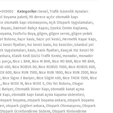
A+GYD002
Kategoriler:
Genel
,
Trafik Güvenlik Aynaları
yol boyama paketi
,
90 derece açılır otomatik kapı
ce otomatik kapı otomasyonu
,
Açık Otopark Uygulamaları
,
 Boyası
,
Dairesel Bahçe Kapısı
,
Epoksi Zemin Kaplama
,
 boyama
,
Fosforlu Boya
,
gilgen
,
gilgen servis
,
gilgen yedek
Yol Butonu
,
hazır kasis
,
hazır yol kesici
,
Hermetik Kayar Kapı
,
ız kesici fiyatları
,
hız kesici kasis
,
hız kesiciler
,
istanbul yol
rk Uygulamaları
,
kasis
,
kasis fiyatları
,
Kauçuk Hız Kesici 50
 ankara
,
Klasik Kedi Gözlü Trafik Konisi
,
monador
,
monador
 parça
,
Nice L BAR
,
Nice M BAR
,
Nice M3 BAR
,
Nice M5 BAR
,
AD 400
,
Nice ROBUS 00
,
Nice ROBUS 1000
,
Nice ROBUS 600
,
ROX 600
,
Nice RUN 1500
,
Nice RUN 1800
,
Nice RUN 2500
,
Nice
R
,
Nice Signo 3 Bariyer
,
Nice Slight 400
,
Nice THOR 1500
,
Nice
L
,
Nice WIDE M
,
Nice WIDE S
,
Oto Yol Butonu
,
Otogar
 Bariyer
,
Otomatik Döner Kapı
,
otomatik kanat açma
k Kapı
,
otomatik kapı kanat açma kapama sistemleri
,
otopark boyama
,
otopark boyama ankara
,
otopark boyama
eri
,
otopark çizgileri ankara
,
Otopark Otomasyonu
,
Otopark
Otopark Ücretlendirme Sistemi
,
Otopark Yönlendirme