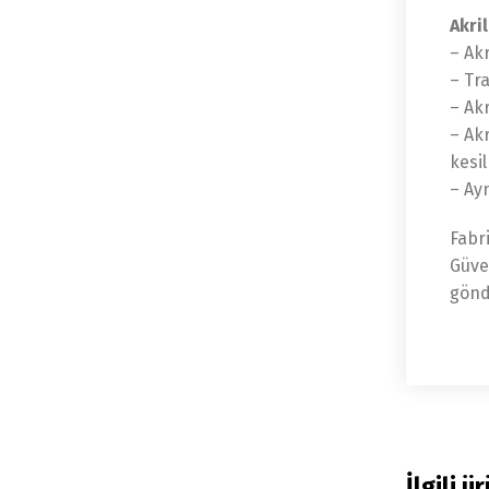
Akril
– Ak
– Tr
– Ak
– Ak
kesi
– Ayn
Fabr
Güve
gönd
İlgili ü