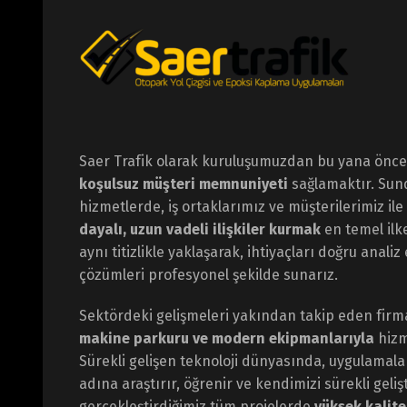
Saer Trafik olarak kuruluşumuzdan bu yana öncel
koşulsuz müşteri memnuniyeti
sağlamaktır. Su
hizmetlerde, iş ortaklarımız ve müşterilerimiz ile
dayalı, uzun vadeli ilişkiler kurmak
en temel ilk
aynı titizlikle yaklaşarak, ihtiyaçları doğru anali
çözümleri profesyonel şekilde sunarız.
Sektördeki gelişmeleri yakından takip eden fir
makine parkuru ve modern ekipmanlarıyla
hizm
Sürekli gelişen teknoloji dünyasında, uygulamal
adına araştırır, öğrenir ve kendimizi sürekli geliş
gerçekleştirdiğimiz tüm projelerde
yüksek kalite