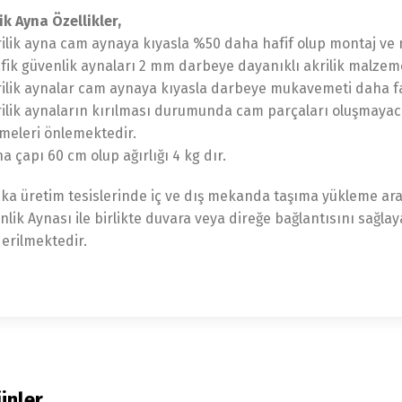
ik Ayna Özellikler,
rilik ayna cam aynaya kıyasla %50 daha hafif olup montaj ve 
afik güvenlik aynaları 2 mm darbeye dayanıklı akrilik malzem
rilik aynalar cam aynaya kıyasla darbeye mukavemeti daha fa
rilik aynaların kırılması durumunda cam parçaları oluşmaya
lmeleri önlemektedir.
a çapı 60 cm olup ağırlığı 4 kg dır.
ika üretim tesislerinde iç ve dış mekanda taşıma yükleme araç
nlik Aynası ile birlikte duvara veya direğe bağlantısını sağl
erilmektedir.
rünler