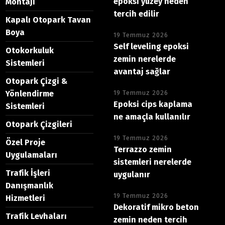
epoksi yüzey neden
Montajı
tercih edilir
Kapalı Otopark Tavan
Boya
19 Temmuz 2026
Self leveling epoksi
Otokorkuluk
zemin nerelerde
Sistemleri
avantaj sağlar
Otopark Çizgi &
Yönlendirme
19 Temmuz 2026
Epoksi cips kaplama
Sistemleri
ne amaçla kullanılır
Otopark Çizgileri
19 Temmuz 2026
Özel Proje
Terrazzo zemin
Uygulamaları
sistemleri nerelerde
Trafik İşleri
uygulanır
Danışmanlık
19 Temmuz 2026
Hizmetleri
Dekoratif mikro beton
Trafik Levhaları
zemin neden tercih