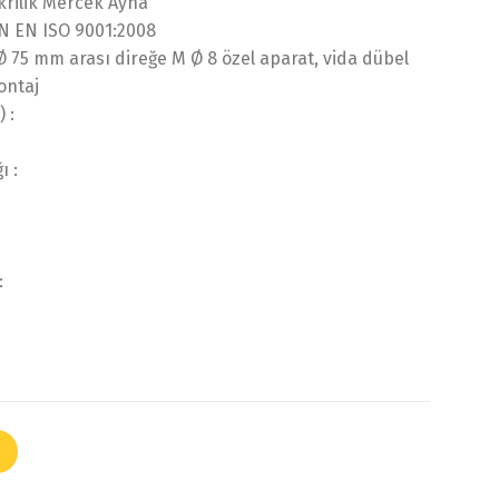
rilik Mercek Ayna
N EN ISO 9001:2008
Ø 75 mm arası direğe M Ø 8 özel aparat, vida dübel
ontaj
 :
ı :
: