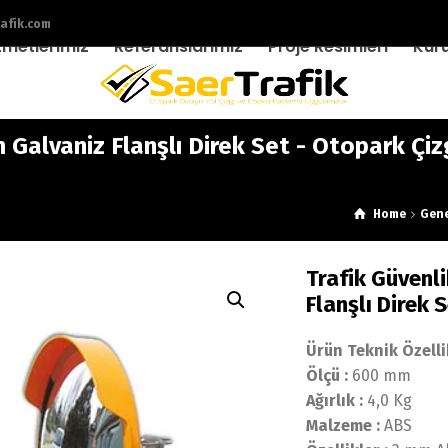
afik.com
zmetlerimiz
Referanslarımız
Proje Resimleri
Kur
 Galvaniz Flanşlı Direk Set - Otopark Çizgi
Home
Gen
Trafik Güvenl
Flanşlı Direk 
Ürün Teknik Özelli
Ölçü :
600 mm
Ağırlık :
4,0 Kg
Malzeme :
ABS