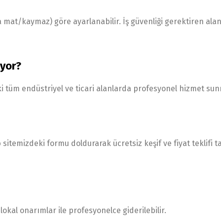
 mat/kaymaz) göre ayarlanabilir. İş güvenliği gerektiren ala
iyor?
ki tüm endüstriyel ve ticari alanlarda profesyonel hizmet su
itemizdeki formu doldurarak ücretsiz keşif ve fiyat teklifi t
okal onarımlar ile profesyonelce giderilebilir.