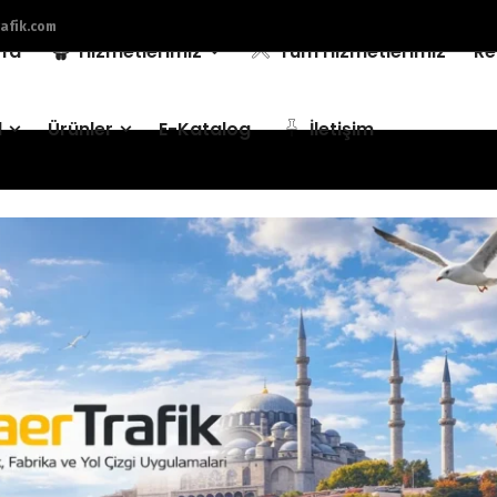
afik.com
fa
Hizmetlerimiz
Tüm Hizmetlerimiz
Re
l
Ürünler
E-Katalog
İletişim