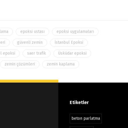
lama
epoksi ustası
epoksi uygulamaları
leri
güvenli zemin
İstanbul Epoksi
l epoksi
saer trafik
Üsküdar epoksi
zemin çözümleri
zemin kaplama
Etiketler
beton parlatma