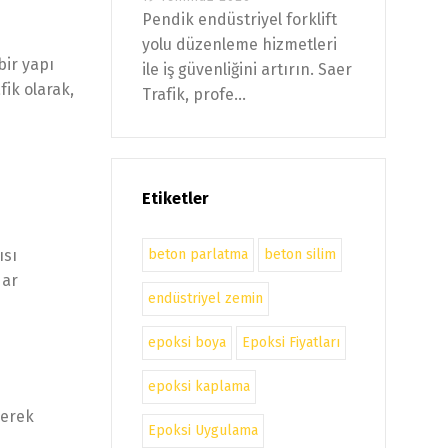
Pendik endüstriyel forklift
yolu düzenleme hizmetleri
bir yapı
ile iş güvenliğini artırın. Saer
ik olarak,
Trafik, profe...
Etiketler
beton parlatma
beton silim
ısı
dar
endüstriyel zemin
epoksi boya
Epoksi Fiyatları
epoksi kaplama
yerek
Epoksi Uygulama