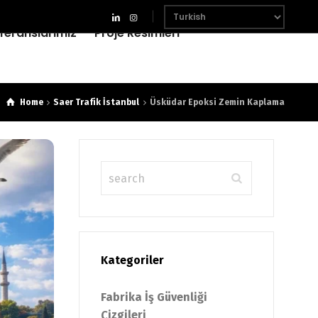
feranslarımız
Proje Resimleri
Home
Saer Trafik İstanbul
Üsküdar Epoksi Zemin Kaplama
Kategoriler
Fabrika İş Güvenliği
Çizgileri