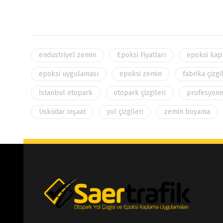
endüstriyel zemin
Epoksi Fiyatları
epoksi kap
epoksi uygulaması
epoksi zemin
fabrika çizgi
İstanbul otopark
otopark çizgileri
profesyone
Üsküdar inşaat
yol çizgileri
zemin boyama