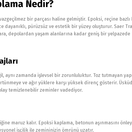
plama Nedir?
eçilmez bir parçası haline gelmiştir. Epoksi, reçine bazlı 
dayanıklı, pürüzsüz ve estetik bir yüzey oluşturur. Saer Traf
ara, depolardan yaşam alanlarına kadar geniş bir yelpazede
jları
l, aynı zamanda işlevsel bir zorunluluktur. Toz tutmayan yap
ürtünmeye ve ağır yüklere karşı yüksek direnç gösterir. Üskü
lay temizlenebilir zeminler vadediyor.
afiğine maruz kalır. Epoksi kaplama, betonun aşınmasını önle
syonel işçilik ile zemininizin ömrünü uzatır.