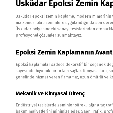
Üsküdar Epoksi Zemin Ka
Üsküdar epoksi zemin kaplama, modern mimarinin vazg
malzemesi olup zeminlere uygulandığında son derece 
Üsküdar bölgesindeki sanayi tesislerinden otoparkl
profesyonel çözümler sunmaktayız.
Epoksi Zemin Kaplamanın Avanta
Epoksi kaplamalar sadece dekoratif bir seçenek deği
sayesinde hijyenik bir ortam sağlar. Kimyasallara, s
genelinde hizmet veren firmamız, uzun ömürlü ve ko
Mekanik ve Kimyasal Direnç
Endüstriyel tesislerde zeminler sürekli ağır araç tr
bakım maliyetlerini minimize eder. Saer Trafik, profe