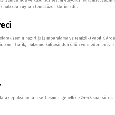
rimizi zamanında ve kusursuz teslim ediyoruz. Kurumsal yapımı
firmalardan ayıran temel özelliklerimizdir.
eci
k olarak zemin hazırlığı (zımparalama ve temizlik) yapılır. Ard
ilir. Saer Trafik, malzeme kalitesinden ödün vermeden en iyi 
?
larak epoksinin tam sertleşmesi genellikle 24-48 saat sürer.