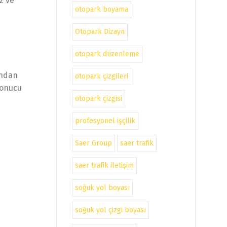
z ve
otopark boyama
Otopark Dizayn
otopark düzenleme
ından
otopark çizgileri
sonucu
otopark çizgisi
profesyonel işçilik
Saer Group
saer trafik
saer trafik iletişim
soğuk yol boyası
soğuk yol çizgi boyası