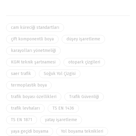
cam küreciği standartları
çift komponentli boya
düşey işaretleme
karayolları yönetmeliği
KGM teknik şartnamesi
otopark çizgileri
saer trafik
Soğuk Yol Çizgisi
termoplastik boya
trafik boyası özellikleri
Trafik Güvenliği
trafik levhaları
TS EN 1436
TS EN 1871
yatay işaretleme
yaya geçidi boyama
Yol boyama teknikleri