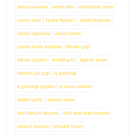
beton parlatma
beton silim
endüstriyel zemin
epoksi boya
Epoksi Fiyatları
epoksi kaplama
Epoksi Uygulama
epoksi zemin
Epoksi Zemin Kaplama
fabrika çizgi
fabrika çizgileri
forklift yolu
hijyenik zemin
istanbul yol çizgi
iş güvenliği
iş güvenliği çizgileri
iş kazası önleme
kaliteli işçilik
kaymaz zemin
okul bahçesi boyama
okul oyun alanı boyama
otopark boyama
Otopark Dizayn