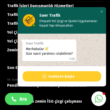
Trafik İşleri Danışmanlık Hizmetleri
Trafik Levhaları
Saer Trafik
Otopark Yol Çizgi ve Epoksi Uygulamaları
Trafik Projeleri Hazırlanması
İnşaat Yapı Kimyasalları
Yol Çizgi ve Trafik Uygulamaları
Yol Çizgileri
Saer Trafik
Merhabalar
Zemin Kaplama
Size nasıl yardımcı olabilirim?
3:00
Son Eklenenler
Sohbete Başla
19 Temmuz 2026
+90 532 489 38 55
+90 532 489 38 55
Pendik endüstriyel forklift yolu düzenleme
19 Temmuz 2026
Ara
Ara
Kartal fabrika zemin İSG çizgi çalışması