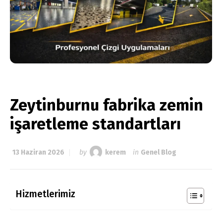
Zeytinburnu fabrika zemin
işaretleme standartları
13 Haziran 2026
by
kerem
in
Genel Blog
Hizmetlerimiz