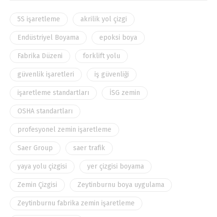
5S işaretleme
akrilik yol çizgi
Endüstriyel Boyama
epoksi boya
Fabrika Düzeni
forklift yolu
güvenlik işaretleri
iş güvenliği
işaretleme standartları
İSG zemin
OSHA standartları
profesyonel zemin işaretleme
Saer Group
saer trafik
yaya yolu çizgisi
yer çizgisi boyama
Zemin Çizgisi
Zeytinburnu boya uygulama
Zeytinburnu fabrika zemin işaretleme